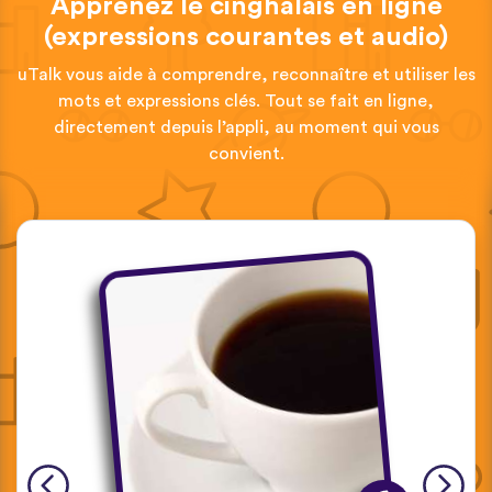
Apprenez le cinghalais en ligne
(expressions courantes et audio)
uTalk vous aide à comprendre, reconnaître et utiliser les
mots et expressions clés. Tout se fait en ligne,
directement depuis l’appli, au moment qui vous
convient.