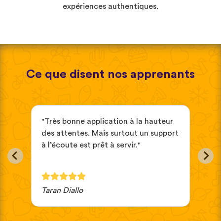
expériences authentiques.
Ce que disent nos apprenants
"Très bonne application à la hauteur
"c'
des attentes. Mais surtout un support
ess
à l’écoute est prêt à servir."
tam
ara
Taran Diallo
sad