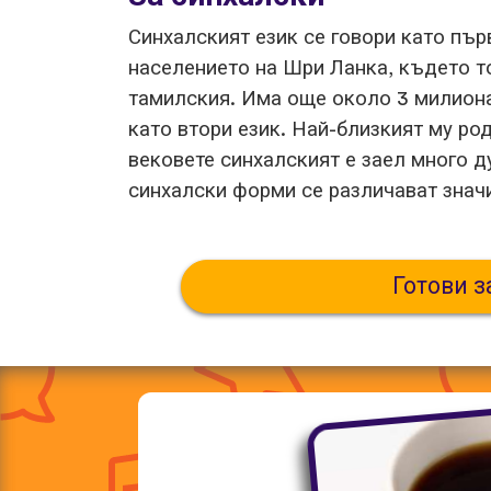
Синхалският език се говори като пър
населението на Шри Ланка, където то
тамилския. Има още около 3 милиона
като втори език. Най-близкият му ро
вековете синхалският е заел много 
синхалски форми се различават знач
Готови з