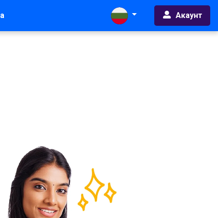
Акаунт
а