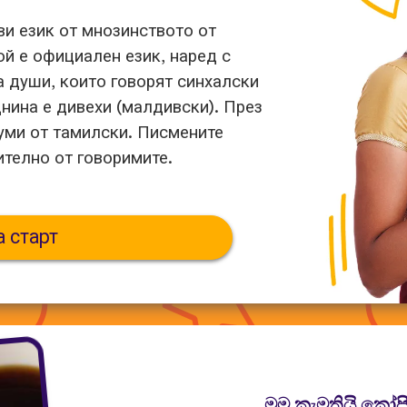
ви език от мнозинството от
й е официален език, наред с
 души, които говорят синхалски
днина е дивехи (малдивски). През
думи от тамилски. Писмените
ително от говоримите.
а старт
මම කැමතියි කෝප