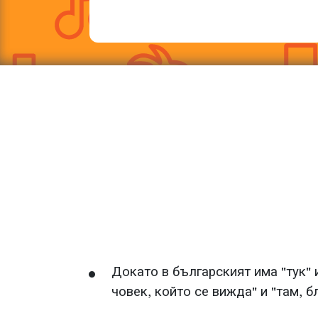
Докато в българският има "тук" и 
човек, който се вижда" и "там, б