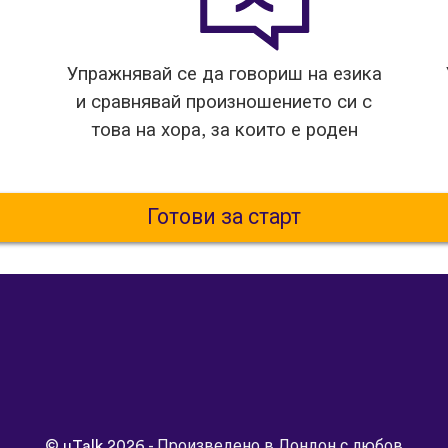
Упражнявай се да говориш на езика
и сравнявай произношението си с
това на хора, за които е роден
Готови за старт
©
uTalk
2026 - Произведено в Лондон с любов