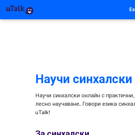
Ез
Научи синхалски
Научи синхалски онлайн с практични,
лесно научаване. Говори езика синхал
uTalk!
За синхалски