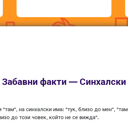
Забавни факти — Синхалски
"там", на синхалски има: "тук, близо до мен", "там
лизо до този човек, който не се вижда".