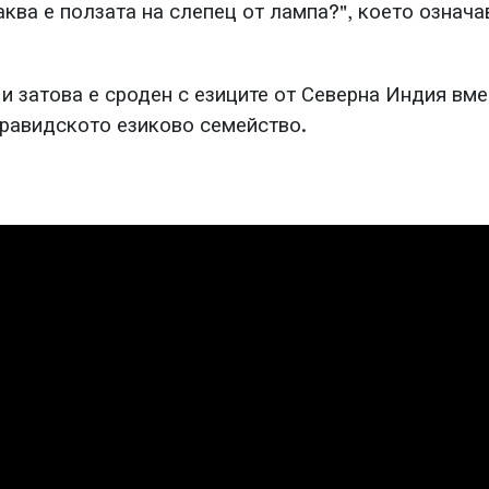
аква е ползата на слепец от лампа?", което означ
 и затова е сроден с езиците от Северна Индия в
равидското езиково семейство.