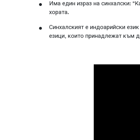
Има един израз на синхалски: "К
хората.
Синхалският е индоарийски език
езици, които принадлежат към д