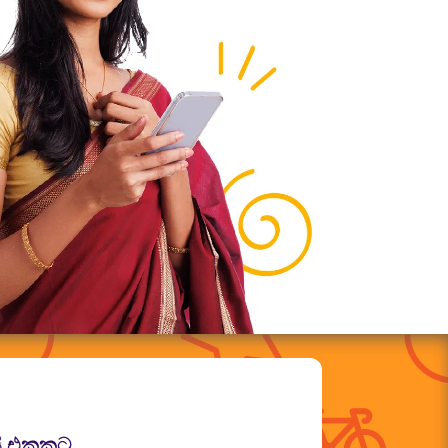
ි එකකට.