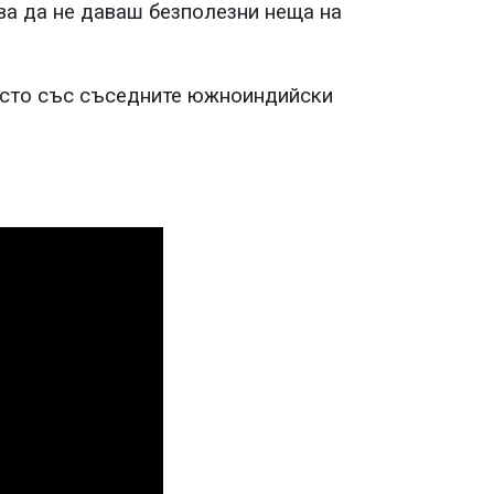
ава да не даваш безполезни неща на
место със съседните южноиндийски