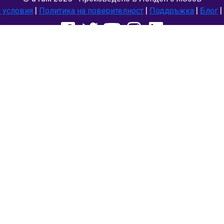
 условия
|
Политика на поверителност
|
Поддръжка
|
Блог
|
Използвай следните браузъри:
Deutsch
Español
Norsk
Dansk
עברית
中文
Polski
Română
한국어
Português do Brasil
Монгол
Azərbaycan dili