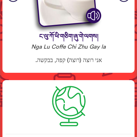
ང་ལུ་ཀོ་ཕི་གཅིག་ཞུ་གེ་ལགས།
Nga Lu Coffe Chi Zhu Gay la
אני רוצה (רוצה) קפה, בבקשה.