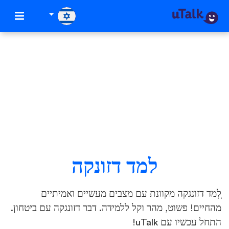
למד דזונקה
ְלְמד דזונגקה מקוונת עם מצבים מעשיים ואמיתיים
מהחיים! פשוט, מהר וקל ללמידה. דבר דזונגקה עם ביטחון.
התחל עכשיו עם uTalk!