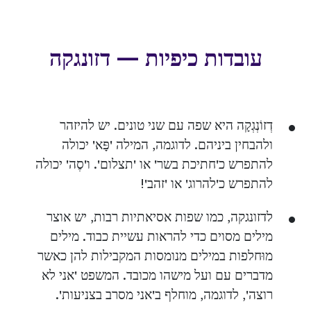
עובדות כיפיות — דזונגקה
דְזוֹנְגְקָה היא שפה עם שני טונים. יש להיזהר
ולהבחין ביניהם. לדוגמה, המילה 'פָּא' יכולה
להתפרש כ'חתיכת בשר' או 'תצלום'. ו'סֶה' יכולה
להתפרש כ'להרוג' או 'זהב'!
לדזונגקה, כמו שפות אסיאתיות רבות, יש אוצר
מילים מסוים כדי להראות עשיית כבוד. מילים
מוּחלפות במילים מנומסות המקבילות להן כאשר
מדברים עם ועל מישהו מכובד. המשפט 'אני לא
רוצה', לדוגמה, מוחלף ב'אני מסרב בצניעות'.