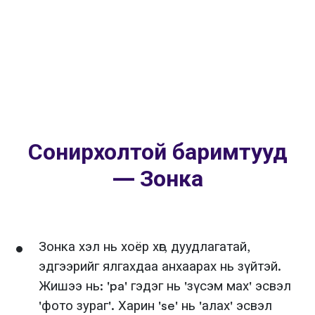
Сонирхолтой баримтууд
— Зонка
Зонка хэл нь хоёр хөг, дуудлагатай,
эдгээрийг ялгахдаа анхаарах нь зүйтэй.
Жишээ нь: 'pa' гэдэг нь 'зүсэм мах' эсвэл
'фото зураг'. Харин 'se' нь 'алах' эсвэл