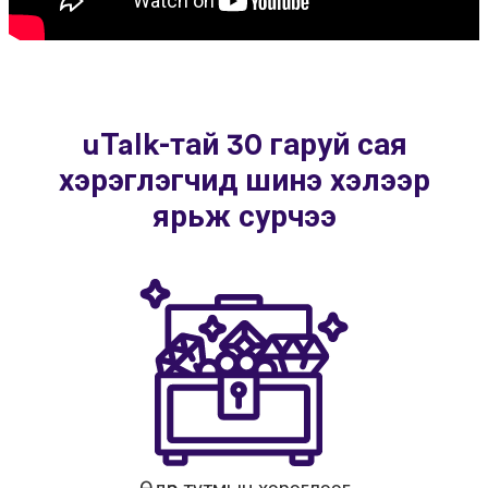
uTalk-тай 30 гаруй сая
хэрэглэгчид шинэ хэлээр
ярьж сурчээ