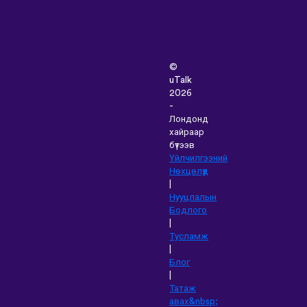
©
uTalk
2026
-
Лондонд
хайраар
бүтээв
Үйлчилгээний
Нөхцөлүүд
|
Нууцлалын
Бодлого
|
Тусламж
|
Блог
|
Татаж
авах&nbsp;