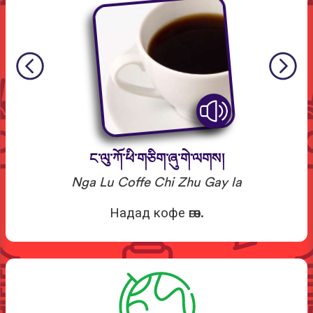
ང་ལུ་ཀོ་ཕི་གཅིག་ཞུ་གེ་ལགས།
Nga Lu Coffe Chi Zhu Gay la
Надад кофе өгөөч.