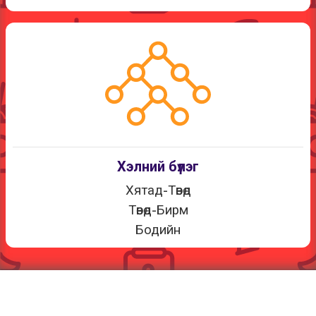
Хэлний бүлэг
Хятад-Төвөд
Төвөд-Бирм
Бодийн