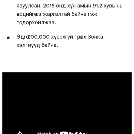
явуулсан, 2015 онд хүн амын 91.2 хувь нь
өөрсдийгөө аз жаргалтай байна гэж
тодорхойлжээ.
Өдгөө 200,000 хүрэхгүй төрөлх Зонка
хэлтнүүд байна.