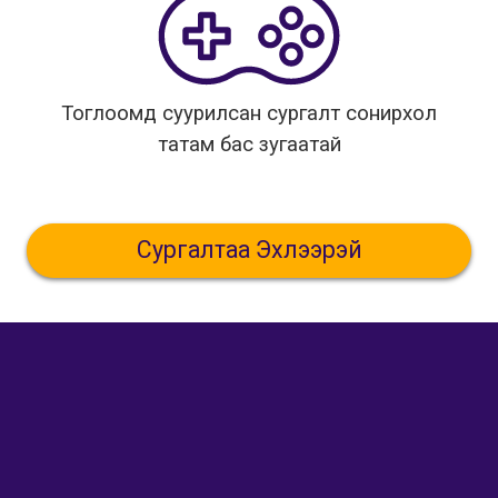
Тоглоомд суурилсан сургалт сонирхол
татам бас зугаатай
Сургалтаа Эхлээрэй