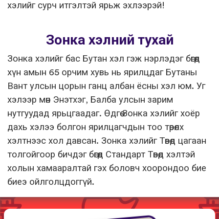
хэлийг сурч итгэлтэй ярьж эхлээрэй!
Зонка хэлний тухай
Зонка хэлийг бас Бутан хэл гэж нэрлэдэг бөгөөд
хүн амын 65 орчим хувь нь ярилцдаг Бутаны
Вант улсын цорын ганц албан ёсны хэл юм. Уг
хэлээр мөн Энэтхэг, Балба улсын зарим
нутгуудад ярьцгаадаг. Өдгөө Зонка хэлийг хоёр
дахь хэлээ болгон ярилцагчдын тоо төрөлх
хэлтнээс хол давсан. Зонка хэлийг Төвөд цагаан
толгойгоор бичдэг бөгөөд Стандарт Төвөд хэлтэй
холын хамааралтай гэх боловч хоорондоо бие
биеэ ойлголцдоггүй.