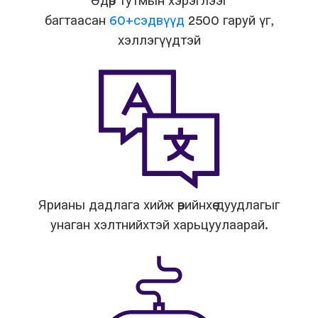
Өдөр тутмын хэрэглээг
багтаасан
60+сэдвүүд
2500 гаруй үг,
хэллэгүүдтэй
Ярианы дадлага хийж өөрийнхөө дуудлагыг
унаган хэлтнийхтэй харьцуулаарай.