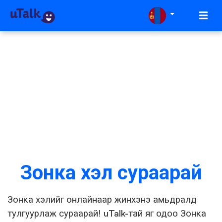
Зонка хэл сураарай
Зонка хэлийг онлайнаар жинхэнэ амьдралд
тулгуурлаж сураарай! uTalk-тай яг одоо Зонка