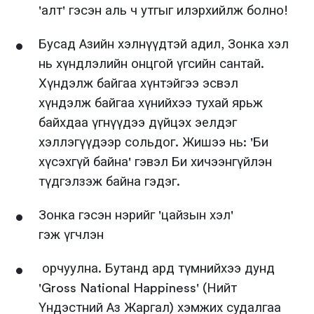
'алт' гэсэн аль ч утгыг илэрхийлж болно!
Бусад Азийн хэлнүүдтэй адил, Зонка хэл
нь хүндлэлийн онцгой үгсийн сантай.
Хүндэлж байгаа хүнтэйгээ эсвэл
хүндэлж байгаа хүнийхээ тухай ярьж
байхдаа үгнүүдээ дүйцэх эелдэг
хэллэгүүдээр сольдог. Жишээ нь: 'Би
хүсэхгүй байна' гэвэл Би хичээнгүйлэн
түдгэлзэж байна гэдэг.
Зонка гэсэн нэрийг 'цайзын хэл'
гэж үгчлэн
орчуулна. Бутанд ард түмнийхээ дунд
'Gross National Happiness' (Нийт
Үндэстний Аз Жаргал) хэмжих судалгаа