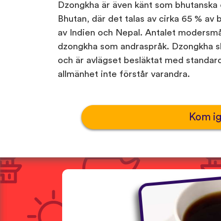
Dzongkha är även känt som bhutanska oc
Bhutan, där det talas av cirka 65 % av 
av Indien och Nepal. Antalet modersmå
dzongkha som andraspråk. Dzongkha sk
och är avlägset besläktat med standard
allmänhet inte förstår varandra.
Kom i