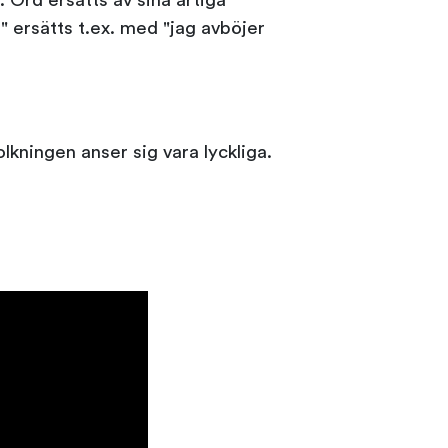
. Ord ersätts av sina artiga
" ersätts t.ex. med "jag avböjer
lkningen anser sig vara lyckliga.