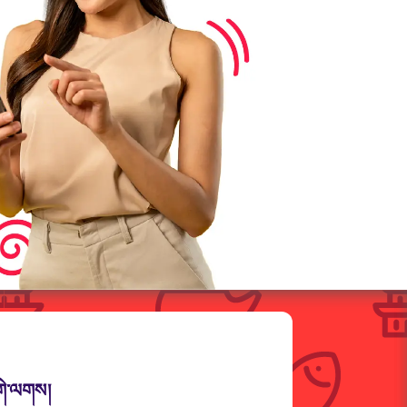
་གེ་ལགས།