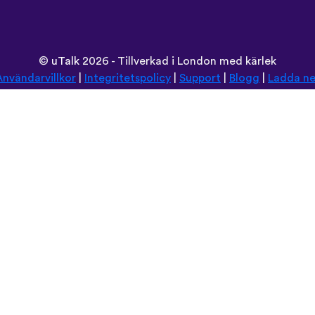
©
uTalk
2026 - Tillverkad i London med kärlek
Användarvillkor
|
Integritetspolicy
|
Support
|
Blogg
|
Ladda ne
Använd denna sida på:
Deutsch
Español
Norsk
Dansk
עברית
中文
Polski
Română
한국어
Português do Brasil
Монгол
Azərbaycan dili