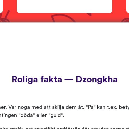
Roliga fakta — Dzongkha
r. Var noga med att skilja dem åt. "Pa" kan t.ex. bety
tingen "döda" eller "guld".