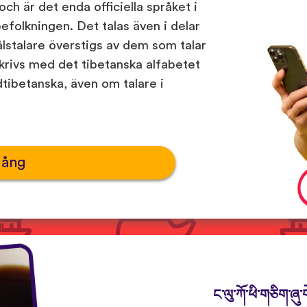
h är det enda officiella språket i
befolkningen. Det talas även i delar
lstalare överstigs av dem som talar
rivs med det tibetanska alfabetet
tibetanska, även om talare i
gång
ང་ལུ་ཀོ་ཕི་གཅིག་ཞུ