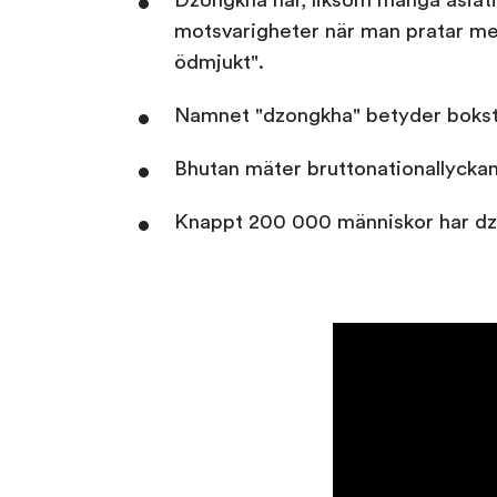
Dzongkha har, liksom många asiatis
motsvarigheter när man pratar med 
ödmjukt".
Namnet "dzongkha" betyder boksta
Bhutan mäter bruttonationallyckan 
Knappt 200 000 människor har d