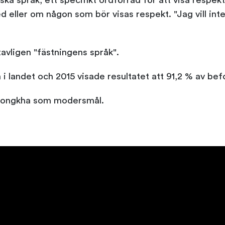
ka språk, ett specifikt ordförråd för att visa respekt
eller om någon som bör visas respekt. "Jag vill inte
vligen "fästningens språk".
i landet och 2015 visade resultatet att 91,2 % av befo
zongkha som modersmål.