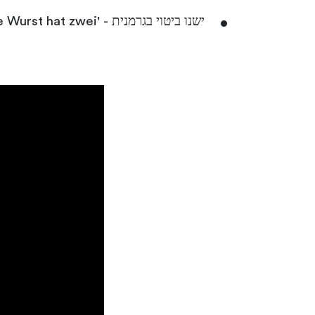
ישנו ביטוי בגרמנית - 'Alles hat ein Ende, nur die Wurst hat zwei', שמשמעותו היא 'להכל יש סוף, רק לנקניקייה יש שניים!'