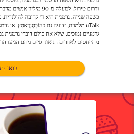
גרמנית היא השפה הרשמית בגרמניה, אוסטריה, ב
כשפה שנייה. גרמנית היא די קרובה להולנדית, א
uTalk מלמדת, ידועה גם כהוֹכְטֶנְדָאטְץ' או
גרמניים נמוכים, שלא את כולם דוברי גרמנית גב
מתייחסים לאזורים הגיאוגרפיים מהם הגיעו הד
בואו נת