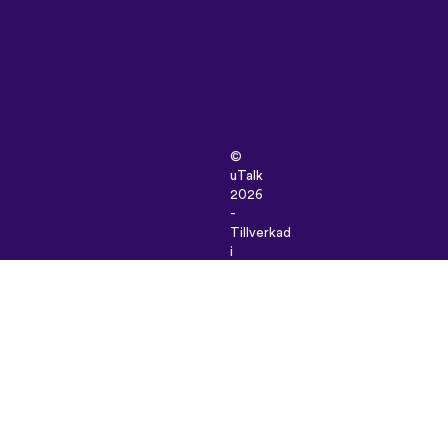
©
uTalk
2026
-
Tillverkad
i
London
med
kärlek
Användarvillkor
|
Integritetspolicy
|
Support
|
Blogg