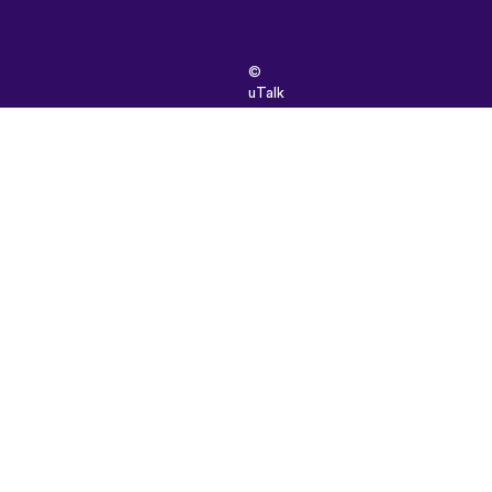
©
uTalk
2026
-
ロ
ン
ド
ン
で
開
発
さ
れ
ま
し
た
取
引
条
件
|