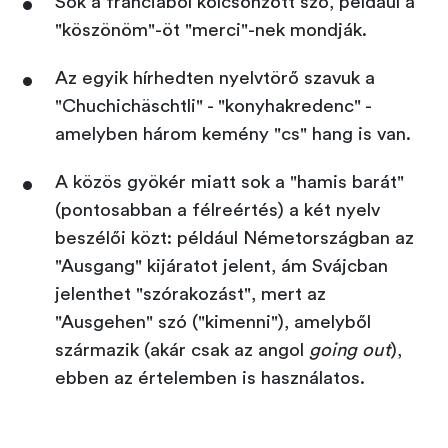
Sok a franciából kölcsönzött szó, például a
"köszönöm"-öt "merci"-nek mondják.
Az egyik hírhedten nyelvtörő szavuk a
"Chuchichäschtli" - "konyhakredenc" -
amelyben három kemény "cs" hang is van.
A közös gyökér miatt sok a "hamis barát"
(pontosabban a félreértés) a két nyelv
beszélői közt: például Németországban az
"Ausgang" kijáratot jelent, ám Svájcban
jelenthet "szórakozást", mert az
"Ausgehen" szó ("kimenni"), amelyből
származik (akár csak az angol
going out
),
ebben az értelemben is használatos.