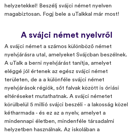
helyzetekkel! Beszélj svájci német nyelven
magabiztosan. Fogj bele a uTalkkal már most!
A svájci német nyelvről
A svájci német a számos különböző német
nyelvjárásra utal, amelyeket Svájcban beszélnek.
A uTalk a berni nyelvjárást tanítja, amelyet
eléggé jól értenek az egész svájci német
területen, de a a különféle svájci német
nyelvjárások régiók, sőt falvak között is óriási
eltéréseket mutathatnak. A svájci németet
körülbelül 5 millió svájci beszéli - a lakosság közel
kétharmada - és ez az a nyelv, amelyet a
mindennapi életben, mindenféle társadalmi
helyzetben használnak. Az iskolában a