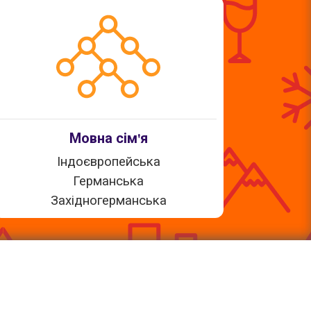
Мовна сім'я
Індоєвропейська
Германська
Західногерманська