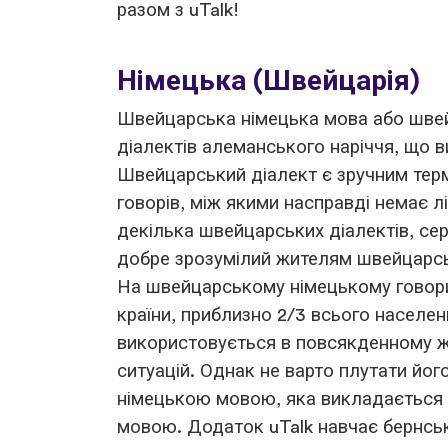
разом з uTalk!
Німецька (Швейцарія)
Швейцарська німецька мова або швейц
діалектів алеманського наріччя, що 
Швейцарський діалект є зручним тер
говорів, між якими насправді немає лі
декілька швейцарських діалектів, сер
добре зрозумілий жителям швейцарсь
На швейцарському німецькому говори
країни, приблизно 2/3 всього населе
використовується в повсякденному жит
ситуацій. Однак не варто плутати йо
німецькою мовою, яка викладається
мовою. Додаток uTalk навчає бернсь