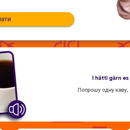
чати
I hätti gärn es
Попрошу одну каву, 