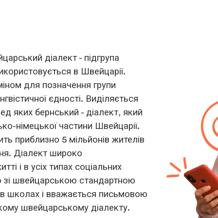
арський діалект - підгрупа
використовується в Швейцарії.
міном для позначення групи
нгвістичної єдності. Виділяється
ед яких бернський - діалект, який
ко-німецької частини Швейцарії.
ть приблизно 5 мільйонів жителів
ння. Діалект широко
ті і в усіх типах соціальних
го зі швейцарською стандартною
 в школах і вважається письмовою
кому швейцарському діалекту.