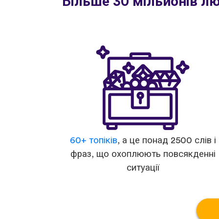
Більше 30 мільйонів л
60+ топіків
, а це понад 2500 слів і
фраз, що охоплюють повсякденні
ситуації