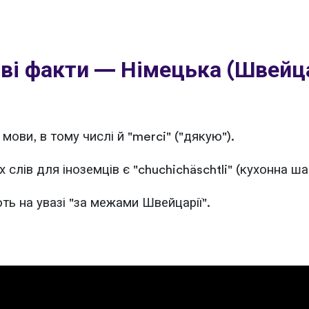
ві факти — Німецька (Швейц
мови, в тому числі й "merci" ("дякую").
слів для іноземців є "chuchichäschtli" (кухонна шаф
ть на увазі "за межами Швейцарії".