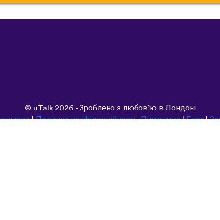
©
uTalk
2026 - Зроблено з любов’ю в Лондоні
та умови
|
Політика конфіденційності
|
Підтримка
|
Блог
|
За
Переглянути цей сайт у:
Deutsch
Español
Norsk
Dansk
עברית
中文