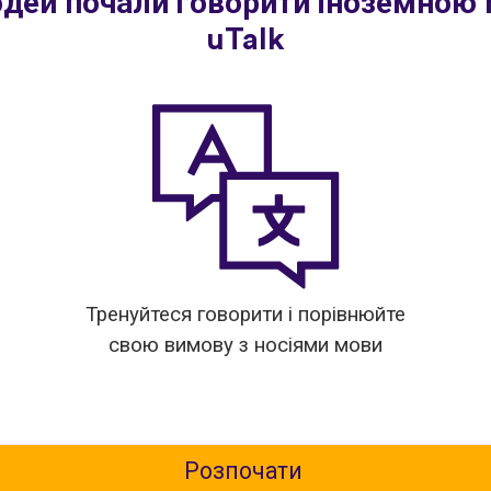
юдей почали говорити іноземною
uTalk
Тренуйтеся говорити і порівнюйте
свою вимову з носіями мови
Розпочати