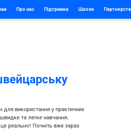
ови
Про нас
Підтримка
Школи
Партнерст
швейцарську
н для використання у практичних
 швидке та легке навчання.
 це реально! Почніть вже зараз