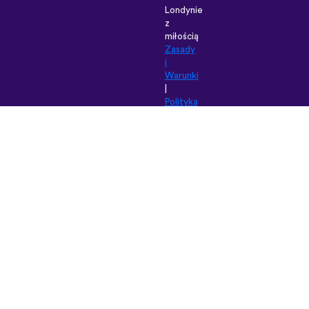
Londynie
z
miłością
Zasady
i
Warunki
|
Polityka
prywatności
|
Pomoc
|
Blog
|
Pobierz