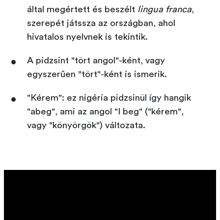
által megértett és beszélt
lingua franca
,
szerepét játssza az országban, ahol
hivatalos nyelvnek is tekintik.
A pidzsint "tört angol"-ként, vagy
egyszerűen "tört"-ként is ismerik.
"Kérem": ez nigéria pidzsinül így hangik
"abeg", ami az angol "I beg" ("kérem",
vagy "könyörgök") változata.