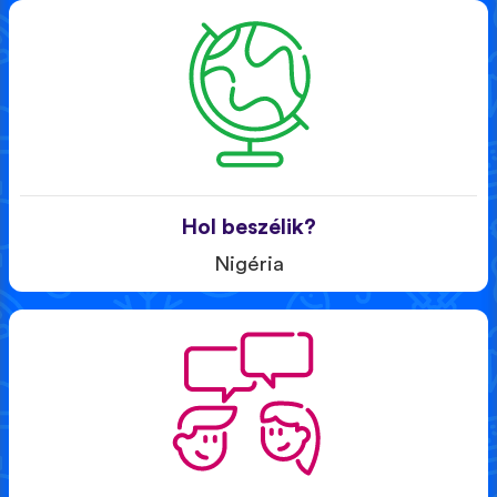
Hol beszélik?
Nigéria