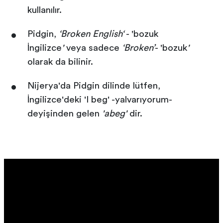
kullanılır.
Pidgin,
‘Broken English‘
- 'bozuk
İngilizce
'
veya sadece
‘Broken’
- 'bozuk
'
olarak da bilinir.
Nijerya'da Pidgin dilinde lütfen,
İngilizce'deki 'I beg' -yalvarıyorum-
deyişinden gelen
'abeg'
dir.