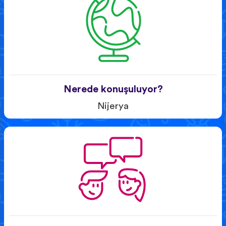
Nerede konuşuluyor?
Nijerya