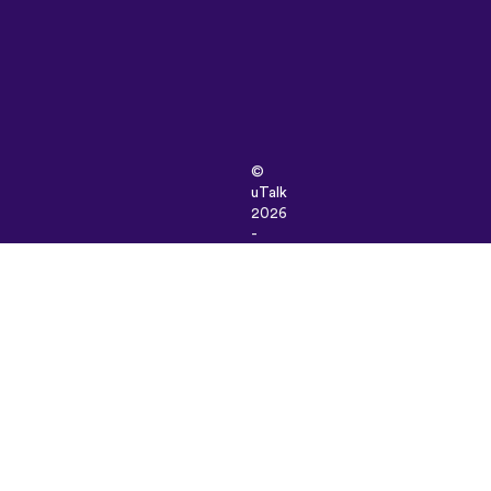
©
uTalk
2026
-
Made
in
London
with
love
Şartlar
ve
Koşullar
|
Gizlilik
Politikası
|