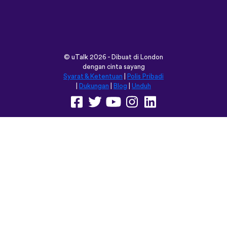
©
uTalk
2026 - Dibuat di London
dengan cinta sayang
Syarat & Ketentuan
|
Polis Pribadi
|
Dukungan
|
Blog
|
Unduh
Jelajahi situs ini dalam:
English
Français
Deutsch
(British)
Español
Italiano
Русский
Nederlands
Svenska
Norsk
Dansk
Suomi
Magyar
Ελληνικά
Türkçe
עברית
中文
日本語
Čeština
Slovenčina
Български
Polski