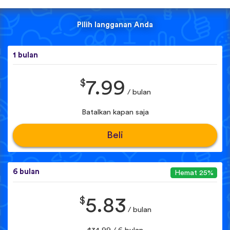
Pilih langganan Anda
1 bulan
$
7.99
/ bulan
Batalkan kapan saja
Beli
6 bulan
Hemat 25%
$
5.83
/ bulan