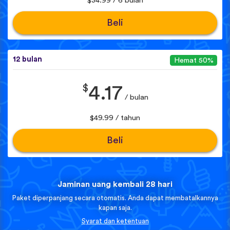
$34.99 / 6 bulan
Beli
12 bulan
Hemat 50%
$
4.17
/ bulan
$49.99 / tahun
Beli
Jaminan uang kembali 28 hari
Paket diperpanjang secara otomatis. Anda dapat membatalkannya
kapan saja.
Syarat dan ketentuan