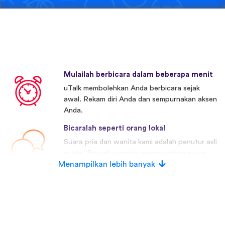
Mulailah berbicara dalam beberapa menit
uTalk membolehkan Anda berbicara sejak
awal. Rekam diri Anda dan sempurnakan aksen
Anda.
Bicaralah seperti orang lokal
Suara pria dan wanita kami adalah penutur asli
nyata. Banyak pesaing menggunakan suara
Menampilkan lebih banyak
buatan.