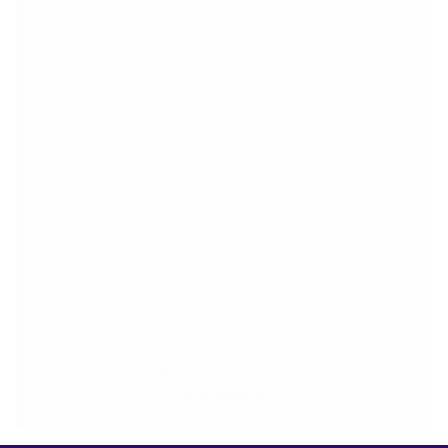
you x10000000 ! And your games are very
interactive, fun and the vocabulary words
that you suggest offer a great virtual
immersion / introduction to the language
:) perfect for beginners!!! Ps: Are you
planing to add Ewe , Fon and Akan in the
future?
😍
😍
😍
they are the official
languages of Benin, Togo and Ghana :D
Thanks
🙏
😊
Sunshiiiine_004
App Store