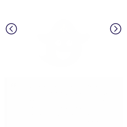
I’m SOOOOO grateful, you are literally
the only app who has SO MANY African
languages !!!!! I recently took a DNA test
and I really want to reconnect with my
African roots and it’s so hard to find
African languages other than Swahili on
the internet and the resources aren’t
easily accessible… the fact that you have
So many languages makes me so happy
because of you, I’ll be able to learn
Lingala, Yoruba , Zulu , Xhosa !!! Thank