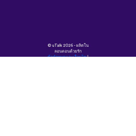
©
uTalk
2026 - ผลิตใน
ลอนดอนด้วยรัก
ข้อกำหนดและเงื่อนไข
|
นโยบายความเป็นส่วนตัว
|
ช่วยเหลือ
|
บล็อก
|
ดาวน์โหลด
ค้นหาเว็บนี้ใน:
English
Français
Deutsch
(British)
Español
Italiano
Русский
Nederlands
Svenska
Norsk
Dansk
Suomi
Magyar
Ελληνικά
Türkçe
עברית
中文
日本語
Čeština
Slovenčina
Български
Polski
Română
فارسی
Bahasa