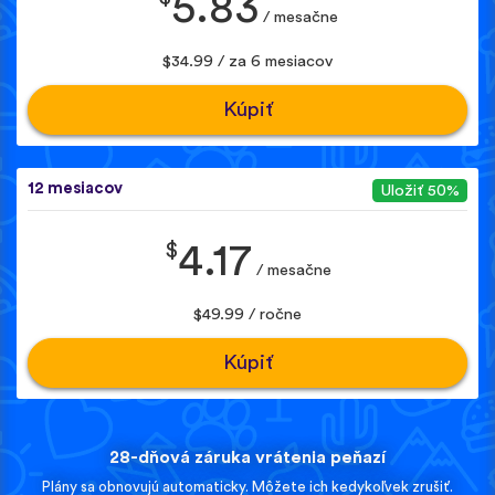
5.83
/ mesačne
$34.99 / za 6 mesiacov
Kúpiť
12 mesiacov
Uložiť 50%
$
4.17
/ mesačne
$49.99 / ročne
Kúpiť
28-dňová záruka vrátenia peňazí
Plány sa obnovujú automaticky. Môžete ich kedykoľvek zrušiť.