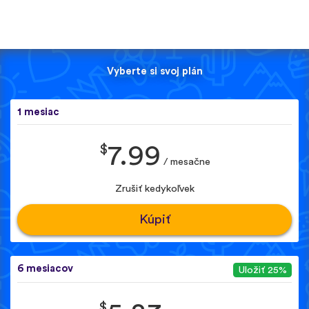
Vyberte si svoj plán
1 mesiac
$
7.99
/ mesačne
Zrušiť kedykoľvek
Kúpiť
6 mesiacov
Uložiť 25%
$