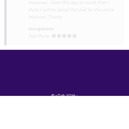
©
uTalk
2026 -
Vyrobené s láskou v
Londýne
Všeobecné obchodné
podmienky
|
Zásady
ochrany osobných
údajov
|
Podpora
|
Blog
|
Stiahnuť&nbsp;
Prehliadnite si túto
stránku v:
English
Français
Deutsch
(British)
Español
Italiano
Русский
Nederlands
Svenska
Norsk