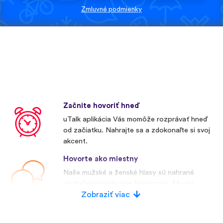
Zmluvné podmienky
Začnite hovoriť hneď
uTalk aplikácia Vás momôže rozprávať hneď
od začiatku. Nahrajte sa a zdokonaľte si svoj
akcent.
Hovorte ako miestny
Naše mužské a ženské hlasy sú nahrané
skutočnými rodenými hovorcami. Mnohí
konkurenti používajú umelé hlasy.
Zobraziť viac