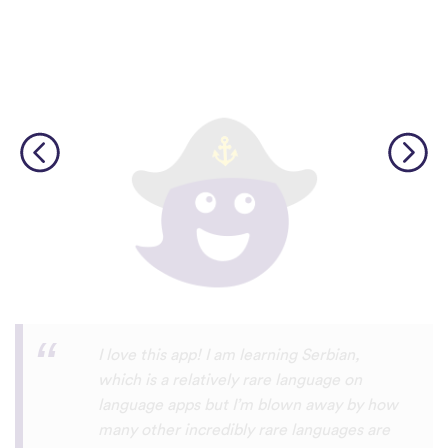
Although I only downloaded the app today,
I'm liking what I have seen, so far. I have
been playing around with it to try to learn
the format and how to navigate around
the app and have found it to be really user
friendly. When listening to the fluent
speakers' pronunciation, I really liked that
the phrase was spoken by both male and
female speakers, as I sometimes struggle