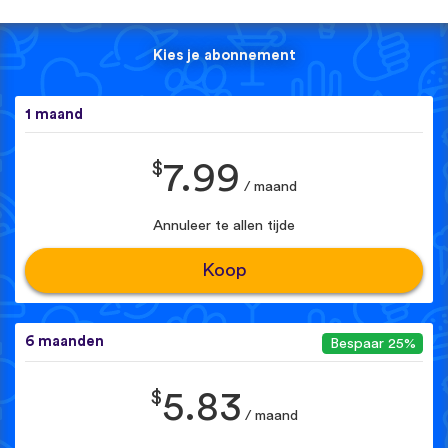
Kies je abonnement
1 maand
$
7.99
/ maand
Annuleer te allen tijde
Koop
6 maanden
Bespaar 25%
$
5.83
/ maand