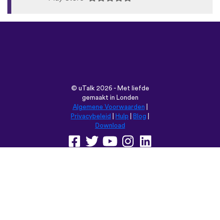
©
uTalk
2026 - Met liefde
gemaakt in Londen
Algemene Voorwaarden
|
Privacybeleid
|
Hulp
|
Blog
|
Download
Browse deze website in:
English
Français
Deutsch
(British)
Español
Italiano
Русский
Nederlands
Svenska
Norsk