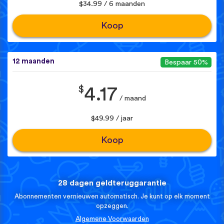
$34.99 / 6 maanden
Koop
12 maanden
Bespaar 50%
$
4.17
/ maand
$49.99 / jaar
Koop
28 dagen geldteruggarantie
Abonnementen vernieuwen automatisch. Je kunt op elk moment
opzeggen.
Algemene Voorwaarden