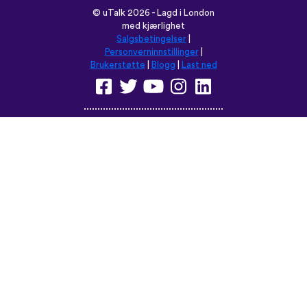
©
uTalk
2026 - Lagd i London
med kjærlighet
Salgsbetingelser
|
Personverninnstillinger
|
Brukerstøtte
|
Blogg
|
Last ned
Les denne nettsiden på:
English
Français
Deutsch
(British)
Español
Italiano
Русский
Nederlands
Svenska
Norsk
Dansk
Suomi
Magyar
Ελληνικά
Türkçe
עברית
中文
日本語
Čeština
Slovenčina
Български
Polski
Română
فارسی
Bahasa
(ایران)
Indonesia
ไทย
Tiếng
한국어
Việt