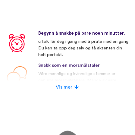
Begynn å snakke på bare noen minutter.
uTalk får deg i gang med å prate med en gang.
Du kan ta opp deg selv og få aksenten din
helt perfekt.
Snakk som en morsmålstaler
Våre mannlige og kvinnelige stemmer er
genuine morsmålstalere. Mange av våre
konkurrenter bruker kunstige stemmer.
Vis mer