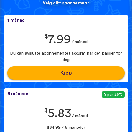
Velg ditt abonnement
1 måned
$
7.99
/ måned
Du kan avslutte abonnementet akkurat når det passer for
deg
Kjøp
6 måneder
Spar 25%
$
5.83
/ måned
$34.99 / 6 måneder