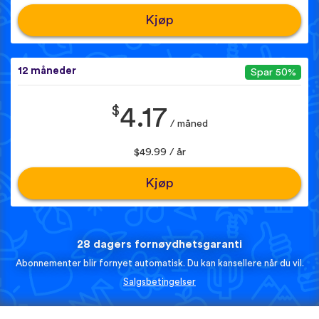
Kjøp
12 måneder
Spar 50%
$
4.17
/ måned
$49.99 / år
Kjøp
28 dagers fornøydhetsgaranti
Abonnementer blir fornyet automatisk. Du kan kansellere når du vil.
Salgsbetingelser