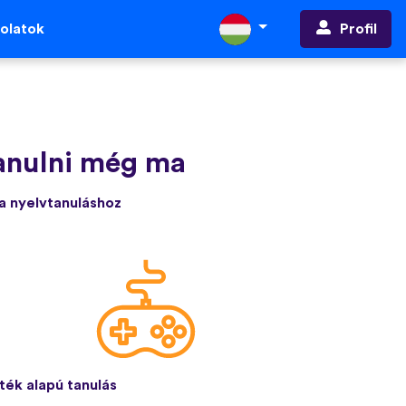
Profil
olatok
tanulni még ma
 a nyelvtanuláshoz
ték alapú tanulás