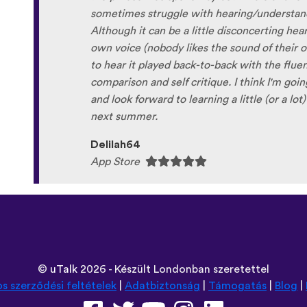
so happy because of you, I’ll be able to learn
Xhosa !!! Thank you x10000000 ! And your g
fun and the vocabulary words that you sugges
immersion / introduction to the language :) p
Are you planing to add Ewe , Fon and Akan i
are the official languages of Benin, Togo a
Sunshiiiine_004
App Store
©
uTalk
2026 - Készült Londonban szeretettel
os szerződési feltételek
|
Adatbiztonság
|
Támogatás
|
Blog
|