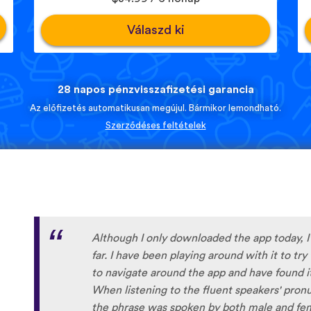
Válaszd ki
28 napos pénzvisszafizetési garancia
Az előfizetés automatikusan megújul. Bármikor lemondható.
Szerződéses feltételek
I’m SOOOOO grateful, you are literally th
African languages !!!!! I recently took a DNA 
reconnect with my African roots and it’s so h
languages other than Swahili on the internet
easily accessible… the fact that you have 