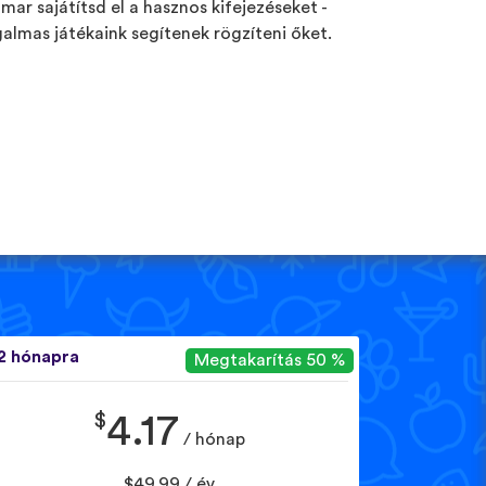
mar sajátítsd el a hasznos kifejezéseket -
galmas játékaink segítenek rögzíteni őket.
2 hónapra
Megtakarítás 50 %
$
4.17
/ hónap
$49.99 / év