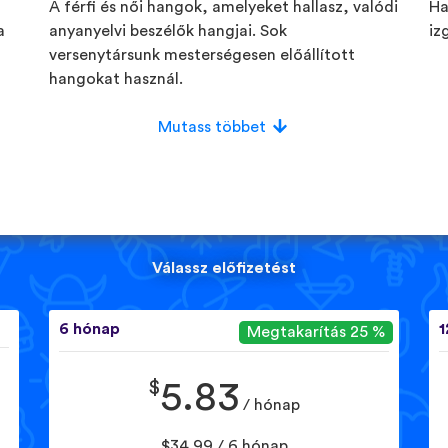
A férfi és női hangok, amelyeket hallasz, valódi
Ha
a
anyanyelvi beszélők hangjai. Sok
iz
versenytársunk mesterségesen előállított
hangokat használ.
Mutass többet
Válassz előfizetést
6 hónap
1
Megtakarítás 25 %
$
5.83
/ hónap
$34.99 / 6 hónap