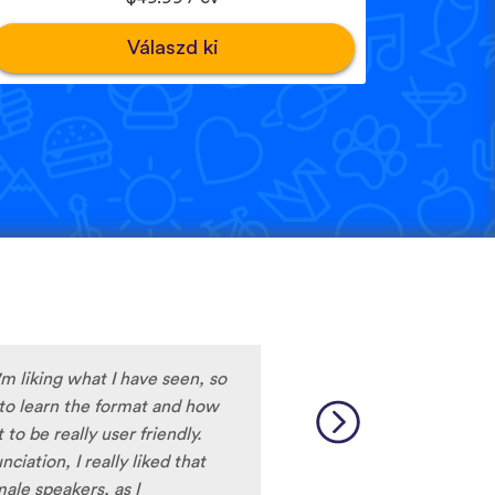
Válaszd ki
e only app who has SO MANY
test and I really want to
ard to find African
 and the resources aren’t
So many languages makes me