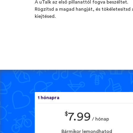
A uTalk az első pillanattól fogva beszéltet.
Rögzítsd a magad hangját, és tökéletesítsd 
kiejtésed.
1 hónapra
$
7.99
/ hónap
Bármikor lemondhatod