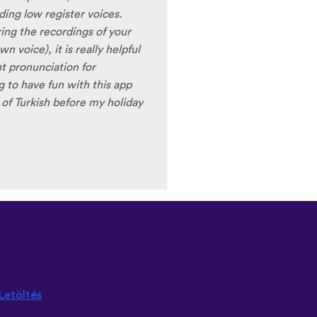
 Lingala, Yoruba , Zulu ,
ames are very interactive,
t offer a great virtual
erfect for beginners!!! Ps:
n the future?
😍
😍
😍
they
nd Ghana :D Thanks
🙏
😊
Letöltés