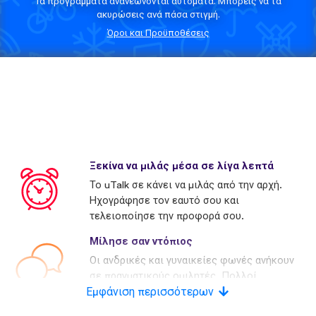
Τα προγράμματα ανανεώνονται αυτόματα. Μπορείς να τα
ακυρώσεις ανά πάσα στιγμή.
Όροι και Προϋποθέσεις
Ξεκίνα να μιλάς μέσα σε λίγα λεπτά
Το uTalk σε κάνει να μιλάς από την αρχή.
Ηχογράφησε τον εαυτό σου και
τελειοποίησε την προφορά σου.
Μίλησε σαν ντόπιος
Οι ανδρικές και γυναικείες φωνές ανήκουν
σε πραγματικούς ομιλητές. Πολλοί
Εμφάνιση περισσότερων
ανταγωνιστές χρησιμοποιούν τεχνητές
φωνές.