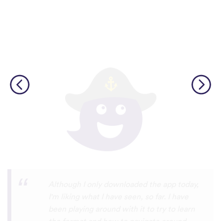
I’m SOOOOO grateful, you are literally
the only app who has SO MANY African
languages !!!!! I recently took a DNA test
and I really want to reconnect with my
African roots and it’s so hard to find
African languages other than Swahili on
the internet and the resources aren’t
easily accessible… the fact that you have