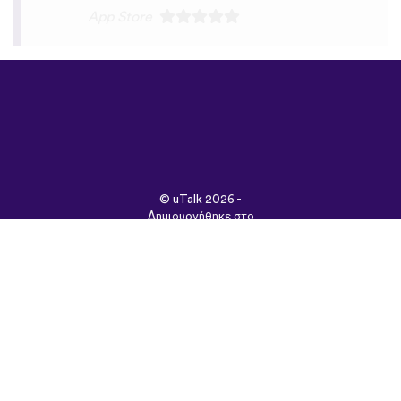
©
uTalk
2026 -
Δημιουργήθηκε στο
Λονδίνο με αγάπη
Όροι & Προϋποθέσεις
|
Πολιτική Απορρήτου
|
Υποστήριξη
|
Blog
|
Λήψη
Περιήγηση στον
ιστότοπο σε:
English
Français
Deutsch
(British)
Español
Italiano
Русский
Nederlands
Svenska
Norsk
Dansk
Suomi
Magyar