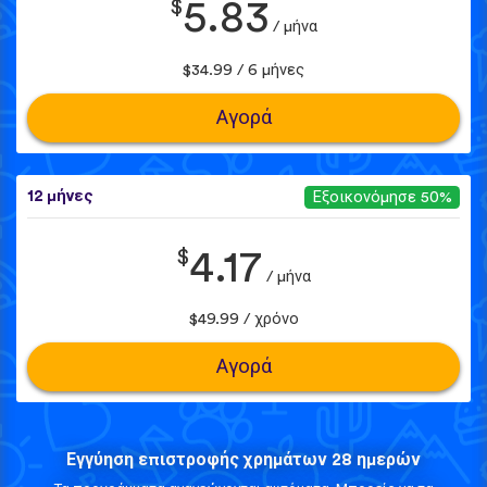
$
5.83
/ μήνα
$34.99 / 6 μήνες
Αγορά
12 μήνες
Εξοικονόμησε 50%
$
4.17
/ μήνα
$49.99 / χρόνο
Αγορά
Εγγύηση επιστροφής χρημάτων 28 ημερών