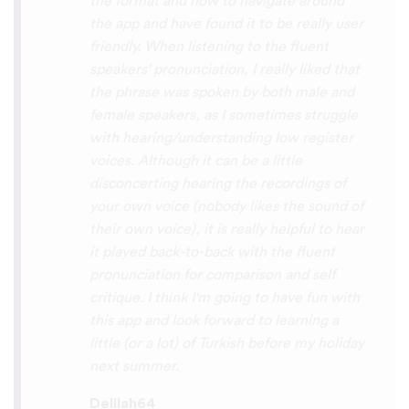
So many languages makes me so happy
because of you, I’ll be able to learn
Lingala, Yoruba , Zulu , Xhosa !!! Thank
you x10000000 ! And your games are very
interactive, fun and the vocabulary words
that you suggest offer a great virtual
immersion / introduction to the language
:) perfect for beginners!!! Ps: Are you
planing to add Ewe , Fon and Akan in the
future?
😍
😍
😍
they are the official
languages of Benin, Togo and Ghana :D
Thanks
🙏
😊
Sunshiiiine_004
App Store