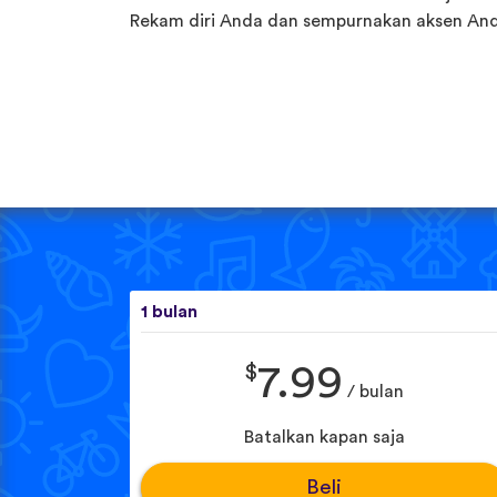
Rekam diri Anda dan sempurnakan aksen And
1 bulan
$
7.99
/ bulan
Batalkan kapan saja
Beli