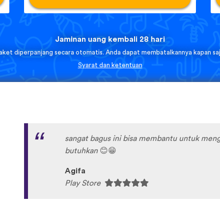
Jaminan uang kembali 28 hari
aket diperpanjang secara otomatis. Anda dapat membatalkannya kapan saj
Syarat dan ketentuan
sangat bagus ini bisa membantu untuk meng
butuhkan
😊
😁
Agifa
Play Store