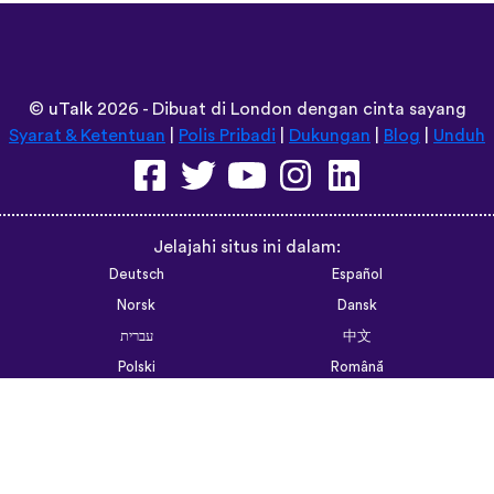
©
uTalk
2026 - Dibuat di London dengan cinta sayang
Syarat & Ketentuan
|
Polis Pribadi
|
Dukungan
|
Blog
|
Unduh
Jelajahi situs ini dalam:
Deutsch
Español
Norsk
Dansk
עברית
中文
Polski
Română
한국어
Português do Brasil
Монгол
Azərbaycan dili