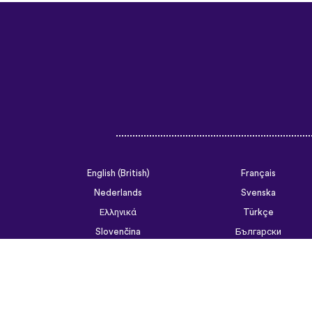
English (British)
Français
Nederlands
Svenska
Ελληνικά
Türkçe
Slovenčina
Български
ไทย
Tiếng Việt