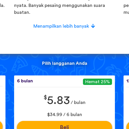
a.
nyata. Banyak pesaing menggunakan suara
pe
buatan.
mu
Menampilkan lebih banyak
Pilih langganan Anda
6 bulan
1
Hemat 25%
$
5.83
/ bulan
$34.99 / 6 bulan
Beli