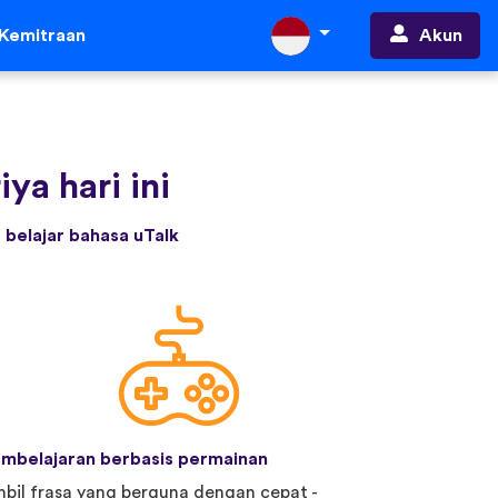
Akun
Kemitraan
ya hari ini
belajar bahasa uTalk
mbelajaran berbasis permainan
bil frasa yang berguna dengan cepat -