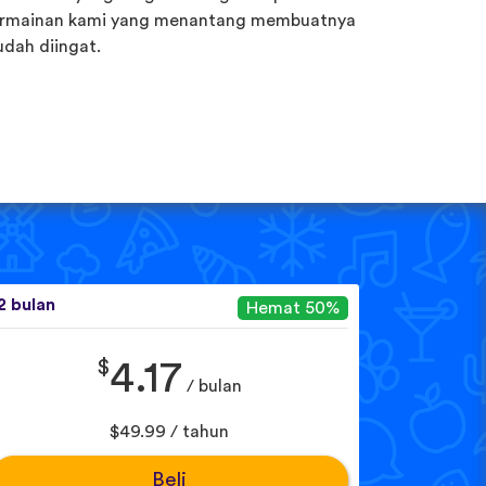
rmainan kami yang menantang membuatnya
dah diingat.
2 bulan
Hemat 50%
$
4.17
/ bulan
$49.99 / tahun
Beli