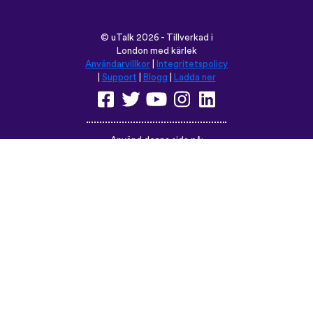
Använd denna sida på:
English
Français
Deutsch
(British)
Español
Italiano
Русский
Nederlands
Svenska
Norsk
Dansk
Suomi
Magyar
Ελληνικά
Türkçe
עברית
中文
日本語
Čeština
Slovenčina
Български
Polski
Română
فارسی
Bahasa
(ایران)
Indonesia
ไทย
Tiếng
한국어
Việt
Português
Українська
العربية
do Brasil
الرسمية
الحديثة
Монгол
Azərbaycan
dili