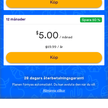
Köp
12 månader
Spara 50 %
$
5.00
/ månad
$59.99 / år
Köp
28 dagars återbetalningsgaranti
Planen förnyas automatiskt. Du kan avsluta den när du vill.
Allmänna villkor