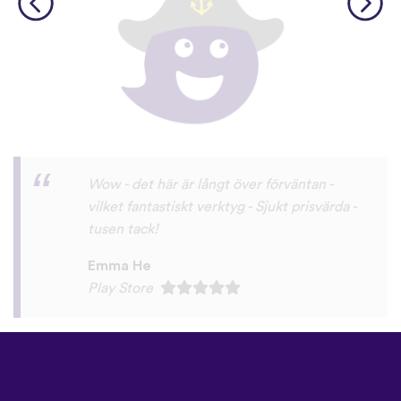
Lätt att komma igång och kul att använda.
Victor Gamalan
Play Store
©
uTalk
2026 - Tillverkad i
London med kärlek
Användarvillkor
|
Integritetspolicy
|
Support
|
Blogg
|
Ladda ner