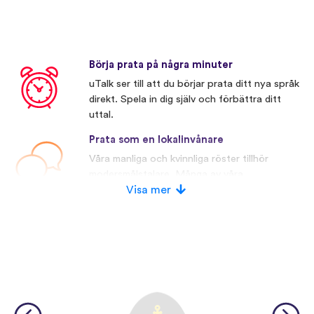
Börja prata på några minuter
uTalk ser till att du börjar prata ditt nya språk
direkt. Spela in dig själv och förbättra ditt
uttal.
Prata som en lokalinvånare
Våra manliga och kvinnliga röster tillhör
modersmålstalare. Många av våra
konkurrenter använder konstgjorda röster.
Visa mer