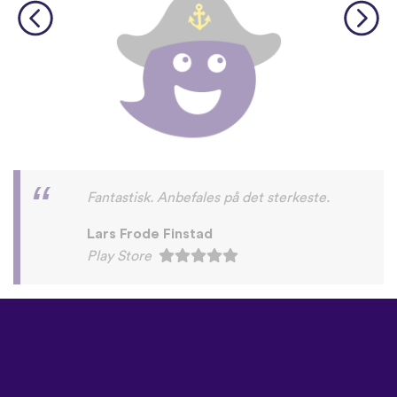
Fantastisk. Anbefales på det sterkeste.
Lars Frode Finstad
Play Store