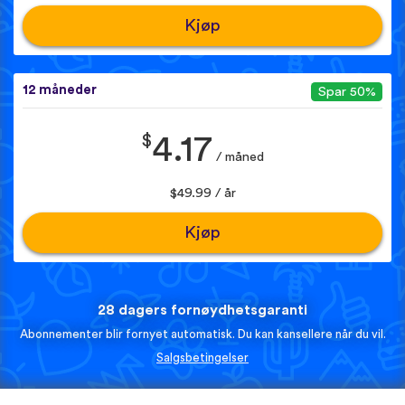
Kjøp
12 måneder
Spar 50%
$
4.17
/ måned
$49.99 / år
Kjøp
28 dagers fornøydhetsgaranti
Abonnementer blir fornyet automatisk. Du kan kansellere når du vil.
Salgsbetingelser