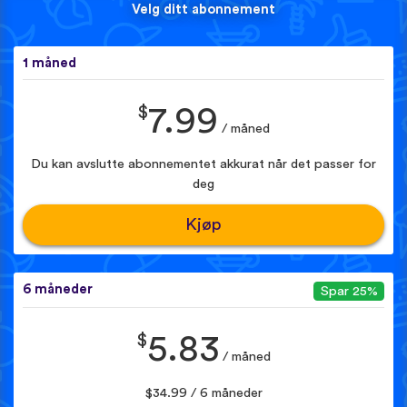
Velg ditt abonnement
1 måned
$
7.99
/ måned
Du kan avslutte abonnementet akkurat når det passer for
deg
Kjøp
6 måneder
Spar 25%
$
5.83
/ måned
$34.99 / 6 måneder