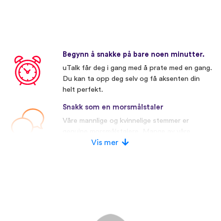
Begynn å snakke på bare noen minutter.
uTalk får deg i gang med å prate med en gang.
Du kan ta opp deg selv og få aksenten din
helt perfekt.
Snakk som en morsmålstaler
Våre mannlige og kvinnelige stemmer er
genuine morsmålstalere. Mange av våre
konkurrenter bruker kunstige stemmer.
Vis mer