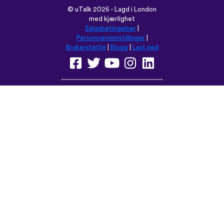
©
uTalk
2026 - Lagd i London
med kjærlighet
Salgsbetingelser
|
Personverninnstillinger
|
Brukerstøtte
|
Blogg
|
Last ned
Les denne nettsiden på:
English
Français
Deutsch
(British)
Español
Italiano
Русский
Nederlands
Svenska
Norsk
Dansk
Suomi
Magyar
Ελληνικά
Türkçe
עברית
中文
日本語
Čeština
Slovenčina
Български
Polski
Română
فارسی
Bahasa
(ایران)
Indonesia
ไทย
Tiếng
한국어
Việt