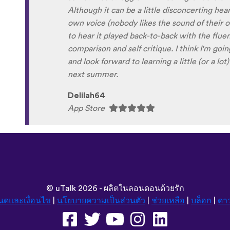
Xhosa !!! Thank you x10000000 ! And your g
fun and the vocabulary words that you sugges
immersion / introduction to the language :) p
Are you planing to add Ewe , Fon and Akan i
are the official languages of Benin, Togo a
Sunshiiiine_004
App Store
©
uTalk
2026 - ผลิตในลอนดอนด้วยรัก
นดและเงื่อนไข
|
นโยบายความเป็นส่วนตัว
|
ช่วยเหลือ
|
บล็อก
|
ดา