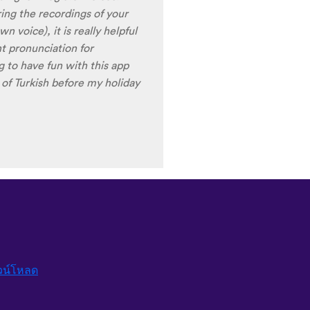
ames are very interactive,
t offer a great virtual
erfect for beginners!!! Ps:
n the future?
😍
😍
😍
they
nd Ghana :D Thanks
🙏
😊
วน์โหลด