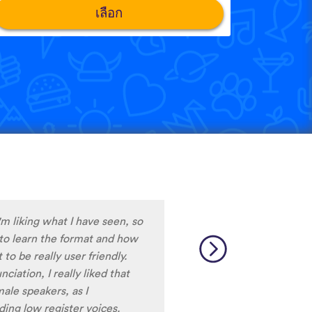
เลือก
e only app who has SO MANY
test and I really want to
ard to find African
 and the resources aren’t
So many languages makes me
 Lingala, Yoruba , Zulu ,