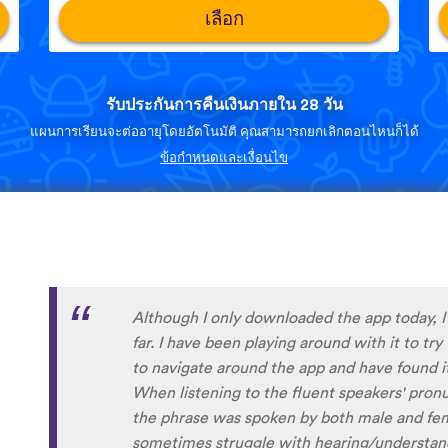
เลือก
รับประกันการคืนเงินภายใน 28 วัน
แผนการเรียนจะต่ออายุโดยอัตโนมัติ คุณสามารถยกเลิกตอนไหนก็ได้
ข้อกำหนดและเงื่อนไข
I’m SOOOOO grateful, you are literally th
African languages !!!!! I recently took a DNA 
reconnect with my African roots and it’s so h
languages other than Swahili on the internet
easily accessible… the fact that you have 
so happy because of you, I’ll be able to learn