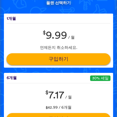
플랜 선택하기
1개월
$
9.99
/ 월
언제든지 취소하세요.
구입하기
6개월
30% 세일
$
7.17
/ 월
$42.99 / 6개월