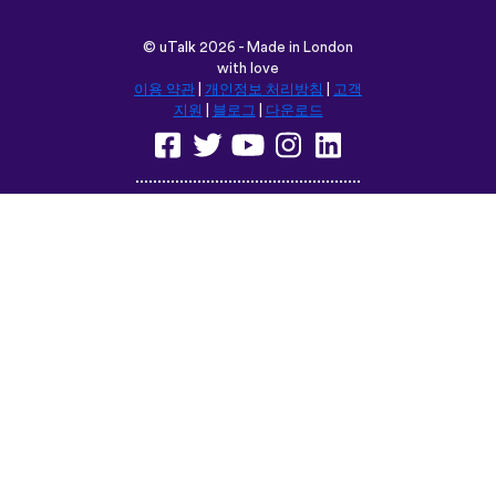
©
uTalk
2026 - Made in London
with love
이용 약관
|
개인정보 처리방침
|
고객
지원
|
블로그
|
다운로드
다음 위치에서 이 사이트를 탐색합
니다:
English
Français
Deutsch
(British)
Español
Italiano
Русский
Nederlands
Svenska
Norsk
Dansk
Suomi
Magyar
Ελληνικά
Türkçe
עברית
中文
日本語
Čeština
Slovenčina
Български
Polski
Română
فارسی
Bahasa
(ایران)
Indonesia