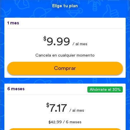
Elige tu plan
1 mes
$
9.99
/ al mes
Cancela en cualquier momento
Comprar
6 meses
Ahórrate el 30%
$
7.17
/ al mes
$42.99 / 6 meses