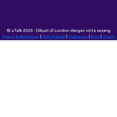
©
uTalk
2026 - Dibuat di London dengan cinta sayang
Syarat & Ketentuan
|
Polis Pribadi
|
Dukungan
|
Blog
|
Unduh
Jelajahi situs ini dalam:
Deutsch
Español
Norsk
Dansk
עברית
中文
Polski
Română
한국어
Português do Brasil
Монгол
Azərbaycan dili