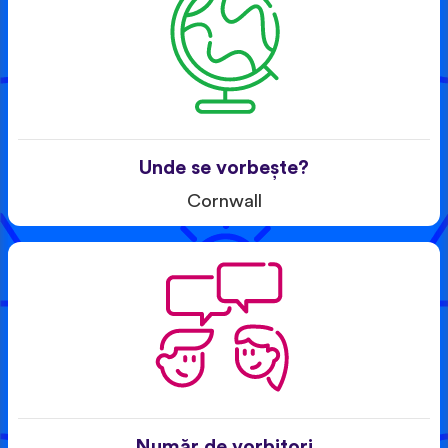
Unde se vorbește?
Cornwall
Număr de vorbitori