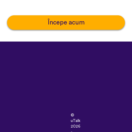
Începe acum
©
uTalk
2026
-