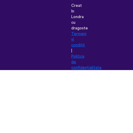
Creat
în
Londra
cu
dragoste
Termeni
și
condiții
|
Politica
de
confidențialitate
|
Suport
|
Blog
|
Descarcă