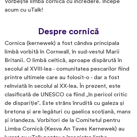
Vorbește limba cornică cu încredere. Începe
acum cu uTalk!
Despre cornică
Cornica (kernewek) a fost cândva principala
limbă vorbită în Cornwall, în sud-vestul Marii
Britanii. O limbă celtică, aproape dispărută în
secolul al XVIII-lea - comunitatea pescarilor fiind
printre ultimele care au folosit-o - dar a fost
reînviată în secolul al XX-lea. În prezent, este
clasificată de UNESCO ca fiind „în pericol critic
de dispariție”. Este strâns înrudită cu galeza și
bretona și are legături cu gaelica scoțiană, manx
și irlandeza. Vorbitori de la Comitetul pentru
Limba Cornică (Kesva An Taves Kernewek) au