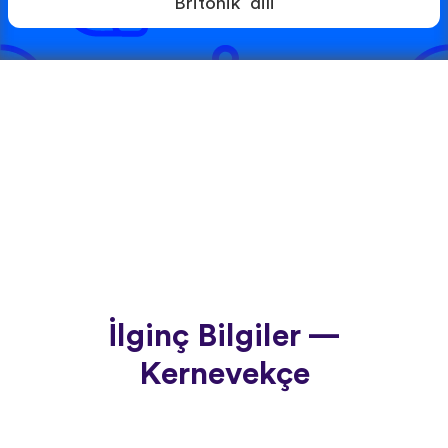
Britonik dili
İlginç Bilgiler —
Kernevekçe