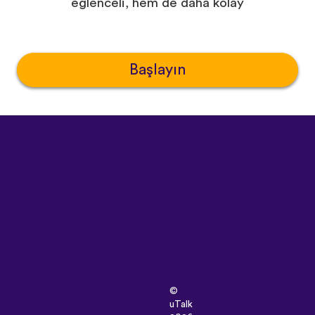
eğlenceli, hem de daha kolay
Başlayın
©
uTalk