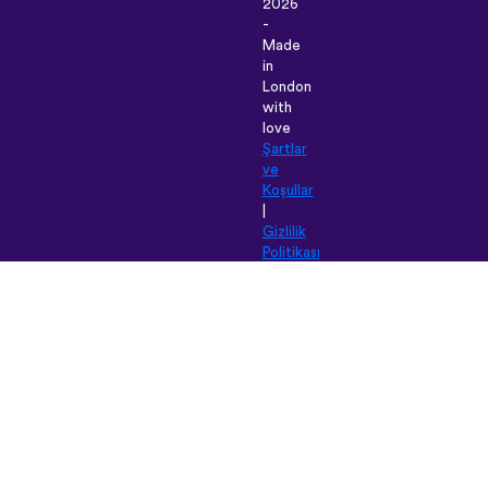
2026
-
Made
in
London
with
love
Şartlar
ve
Koşullar
|
Gizlilik
Politikası
|
Destek
|
Blog
|
İndir