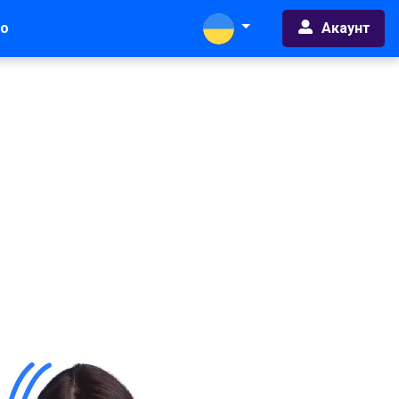
Акаунт
во