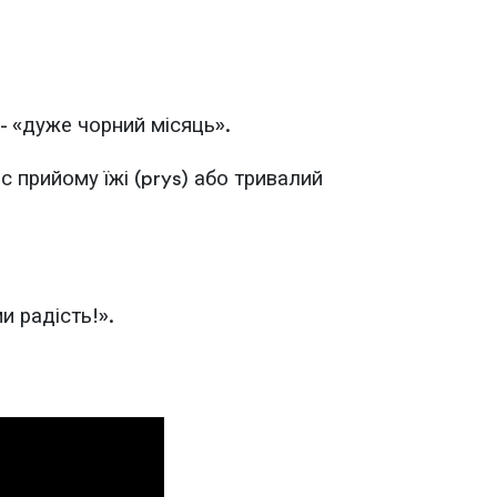
 - «дуже чорний місяць».
ас прийому їжі (prys) або тривалий
и радість!».