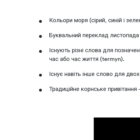
Кольори моря (сірий, синій і зел
Буквальний переклад листопада (m
Існують різні слова для позначенн
час або час життя (termyn).
Існує навіть інше слово для двох
Традиційне корнське привітання -