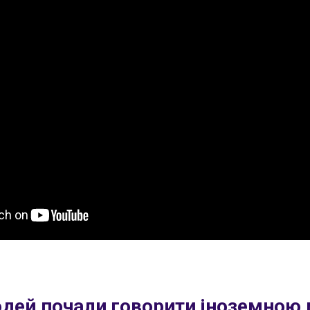
юдей почали говорити іноземною