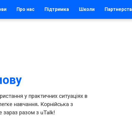
ови
Про нас
Підтримка
Школи
Партнерст
мову
ристання у практичних ситуаціях в
егке навчання. Корнійська з
 зараз разом з uTalk!