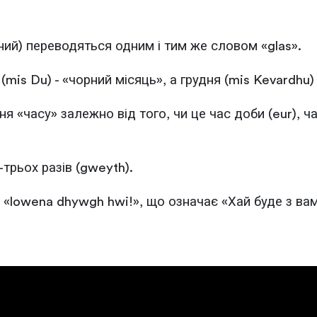
ений) переводяться одним і тим же словом «glas».
is Du) - «чорний місяць», а грудня (mis Kevardhu)
я «часу» залежно від того, чи це час доби (eur), ч
-трьох разів (gweyth).
 «lowena dhywgh hwi!», що означає «Хай буде з вам