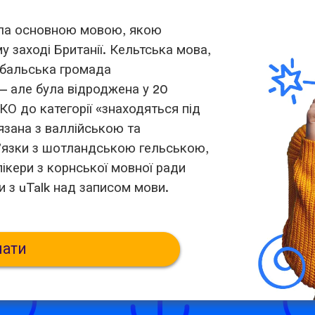
ула основною мовою, якою
 заході Британії. Кельтська мова,
рибальська громада
 – але була відроджена у 20
КО до категорії «знаходяться під
язана з валлійською та
’язки з шотландською гельською,
кери з корнської мовної ради
 з uTalk над записом мови.
чати