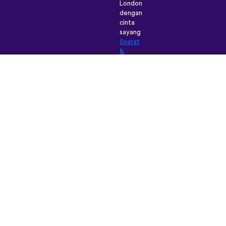
London
dengan
cinta
sayang
Syarat
&
Ketentuan
|
Polis
Pribadi
|
Dukungan
|
Blog
|
Unduh