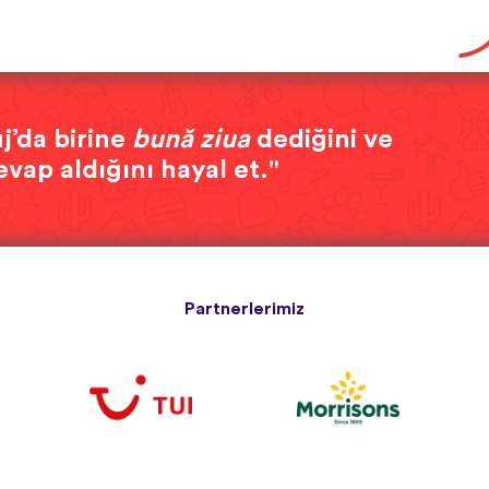
j’da birine
bună ziua
dediğini ve
evap aldığını hayal et."
Partnerlerimiz