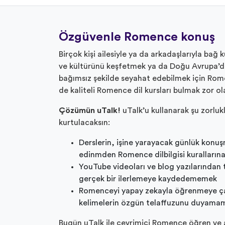
Özgüvenle Romence konuş
Birçok kişi ailesiyle ya da arkadaşlarıyla bağ
ve kültürünü keşfetmek ya da Doğu Avrupa’d
bağımsız şekilde seyahat edebilmek için Rom
de kaliteli Romence dil kursları bulmak zor ola
Çözümün uTalk!
uTalk’u kullanarak şu zorlu
kurtulacaksın:
Derslerin, işine yarayacak günlük konuş
edinmden Romence dilbilgisi kurallarına
YouTube videoları ve blog yazılarından t
gerçek bir ilerlemeye kaydedememek
Romenceyi yapay zekayla öğrenmeye çal
kelimelerin özgün telaffuzunu duyama
Bugün uTalk ile çevrimiçi Romence öğren ve a