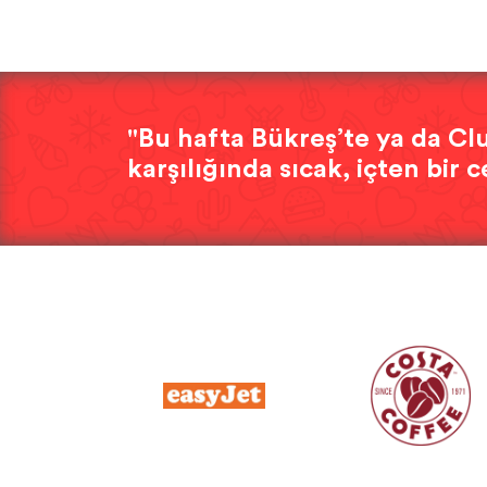
"Bu hafta Bükreş’te ya da Clu
karşılığında sıcak, içten bir c