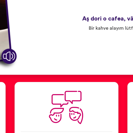
Aş dori o cafea, vă
Bir kahve alayım lüt