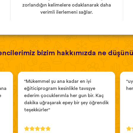
zorlandığın kelimelere odaklanarak daha
verimli ilerlemeni sağlar.
ncilerimiz bizim hakkımızda ne düşün
"Mükemmel şu ana kadar en iyi
"u
ana
eğiticiprogram kesinlikle tavsşye
her
e
ederim çocuklerımla her gun bir. Kaç
dakika uğraşarak epey bir şey öğrendik
teşekkürler"