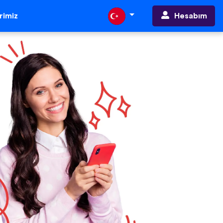
Hesabım
erimiz