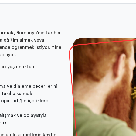
 kurmak, Romanya’nın tarihini
a eğitim almak veya
ence öğrenmek istiyor. Yine
biliyor.
kları yaşamaktan
ma ve dinleme becerilerini
 takılıp kalmak
oparladığın içeriklere
ışmak ve dolayısıyla
mak
nlamlı sohbetlerin keyfini