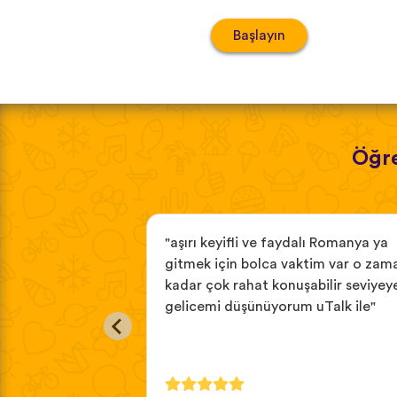
Başlayın
Öğre
or creating such
"aşırı keyifli ve faydalı Romanya ya
e Romanian and
gitmek için bolca vaktim var o zam
to teach me it
kadar çok rahat konuşabilir seviyey
couple sentences
gelicemi düşünüyorum uTalk ile"
app! so thank you