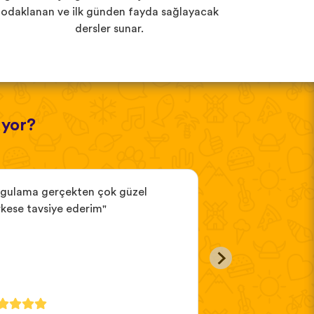
odaklanan ve ilk günden fayda sağlayacak
dersler sunar.
üyor?
ygulama gerçekten çok güzel
"başarılı bir uyg
kese tavsiye ederim"
kesinlikle"