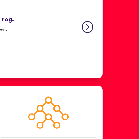
 rog.
fen.