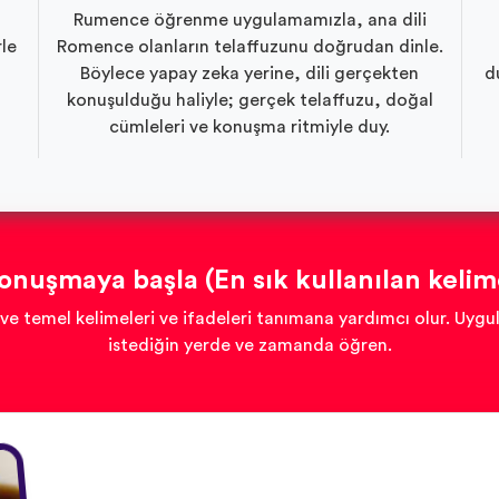
Rumence öğrenme uygulamamızla, ana dili
rle
Romence olanların telaffuzunu doğrudan dinle.
Böylece yapay zeka yerine, dili gerçekten
d
konuşulduğu haliyle; gerçek telaffuzu, doğal
cümleleri ve konuşma ritmiyle duy.
uşmaya başla (En sık kullanılan kelime
ve temel kelimeleri ve ifadeleri tanımana yardımcı olur. Uyg
istediğin yerde ve zamanda öğren.