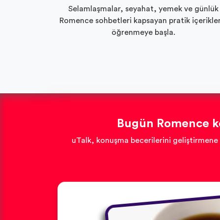
Selamlaşmalar, seyahat, yemek ve günlük
Romence sohbetleri kapsayan pratik içerikle
öğrenmeye başla.
Bugün Romence kon
uTalk, konuşma becerilerini geliştirmene 