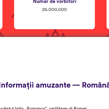
Număr de vorbitori
26.000.000
Informații amuzante — Român
vântul latin „Romanus”, cetățean al Romei.