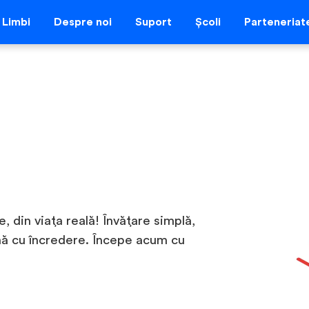
Limbi
Despre noi
Suport
Școli
Parteneriat
e, din viața reală! Învățare simplă,
nă cu încredere. Începe acum cu