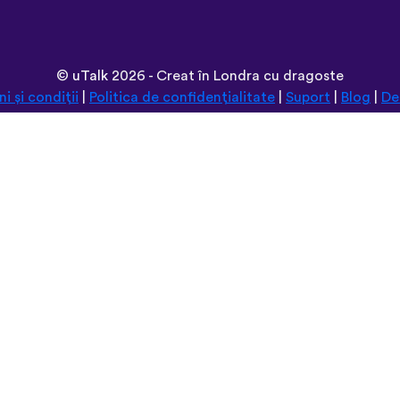
©
uTalk
2026 - Creat în Londra cu dragoste
i și condiții
|
Politica de confidențialitate
|
Suport
|
Blog
|
De
Navighează pe acest site în:
Deutsch
Español
Norsk
Dansk
עברית
中文
Polski
Română
한국어
Português do Brasil
Монгол
Azərbaycan dili