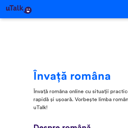
Învaţă româna
Învață româna online cu situații practic
rapidă și ușoară. Vorbește limba româ
uTalk!
Despre română