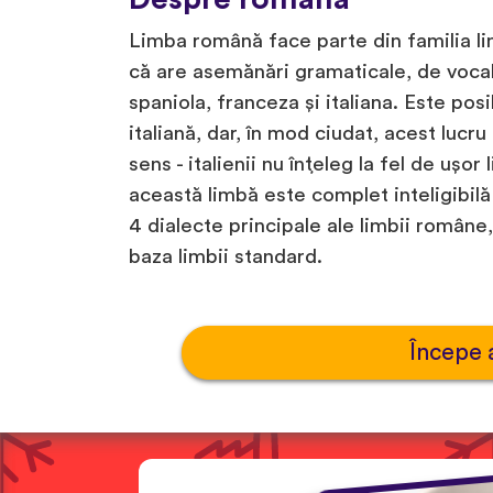
Limba română face parte din familia l
că are asemănări gramaticale, de vocab
spaniola, franceza și italiana. Este pos
italiană, dar, în mod ciudat, acest lucr
sens - italienii nu înțeleg la fel de u
această limbă este complet inteligibil
4 dialecte principale ale limbii române
baza limbii standard.
Începe