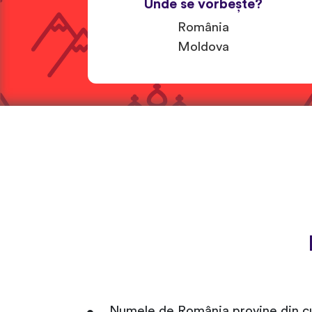
Unde se vorbește?
România
Moldova
Numele de România provine din cu