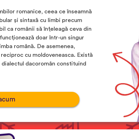
imbilor romanice, ceea ce înseamnă
ular și sintaxă cu limbi precum
ibil ca românii să înțeleagă ceva din
u funcționează doar într-un singur
șor limba română. De asemenea,
ă reciproc cu moldoveneasca. Există
, dialectul dacoromân constituind
 acum