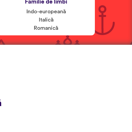
Familie de limbi
Indo-europeană
Italică
Romanică
ă