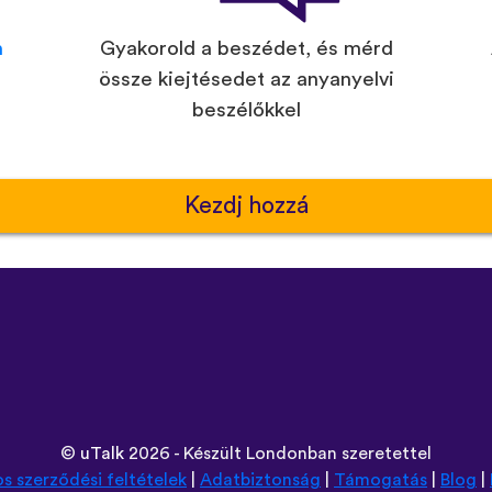
n
Gyakorold a beszédet, és mérd
össze kiejtésedet az anyanyelvi
beszélőkkel
Kezdj hozzá
©
uTalk
2026 - Készült Londonban szeretettel
os szerződési feltételek
|
Adatbiztonság
|
Támogatás
|
Blog
|