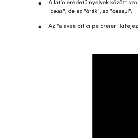
A latin eredetű nyelvek között szo
"ceas", de az "órák", az "ceasul".
Az "a avea pitici pe creier" kifej