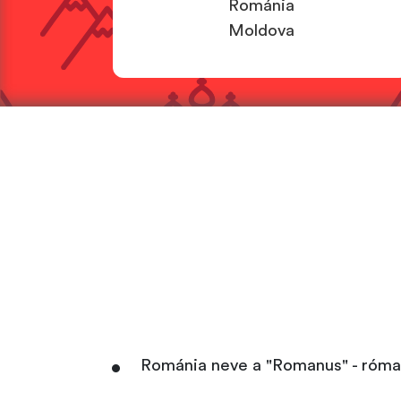
Románia
Moldova
Románia neve a "Romanus" - római 