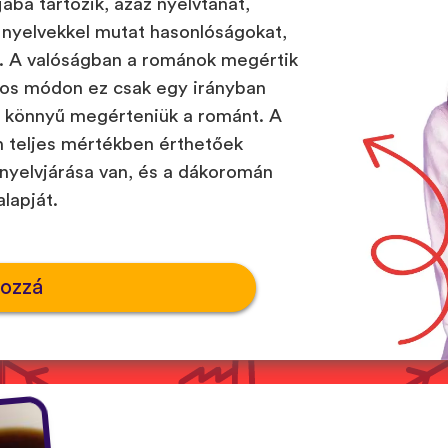
jába tartozik, azaz nyelvtanát,
n nyelvekkel mutat hasonlóságokat,
sz. A valóságban a románok megértik
átos módon ez csak egy irányban
m könnyű megérteniük a románt. A
n teljes mértékben érthetőek
yelvjárása van, és a dákoromán
alapját.
hozzá