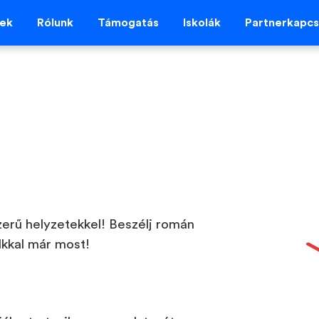
vek
Rólunk
Támogatás
Iskolák
Partnerkapcs
szerű helyzetekkel! Beszélj román
lkkal már most!