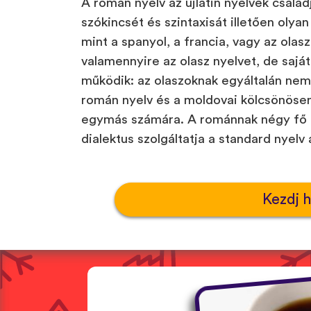
A román nyelv az újlatin nyelvek család
szókincsét és szintaxisát illetően olya
mint a spanyol, a francia, vagy az ola
valamennyire az olasz nyelvet, de saj
működik: az olaszoknak egyáltalán ne
román nyelv és a moldovai kölcsönöse
egymás számára. A románnak négy fő n
dialektus szolgáltatja a standard nyelv 
Kezdj 