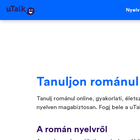
Nyel
Tanuljon románul
Tanulj románul online, gyakorlati, élet
nyelven magabiztosan. Fogj bele a uTa
A román nyelvről