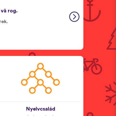
 vă rog.
rek.
Nyelvcsalád