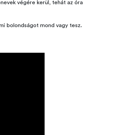
őnevek végére kerül, tehát az óra
alami bolondságot mond vagy tesz.