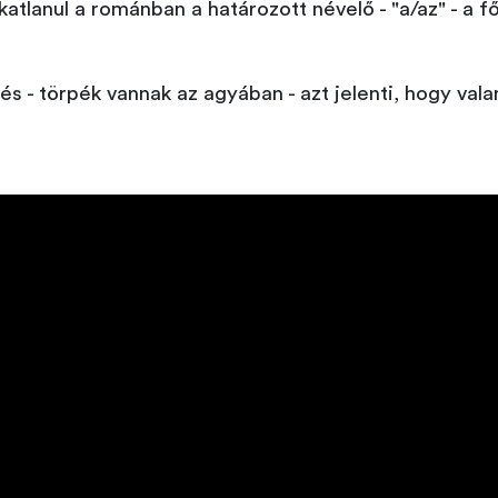
katlanul a románban a határozott névelő - "a/az" - a f
ezés - törpék vannak az agyában - azt jelenti, hogy v