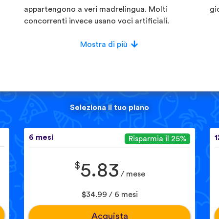
appartengono a veri madrelingua. Molti
gi
concorrenti invece usano voci artificiali.
Mostra di più
Seleziona il tuo piano
6 mesi
1
Risparmia il 25%
$
5.83
/ mese
$34.99 / 6 mesi
Acquista