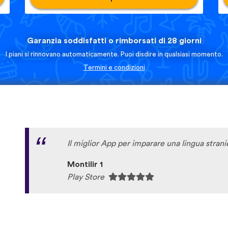
Garanzia soddisfatti o rimborsati di 28 giorni
I piani si rinnovano automaticamente. Puoi disdire in qualsiasi momento.
Termini e condizioni
Il miglior App per imparare una lingua strani
Montilir 1
Play Store