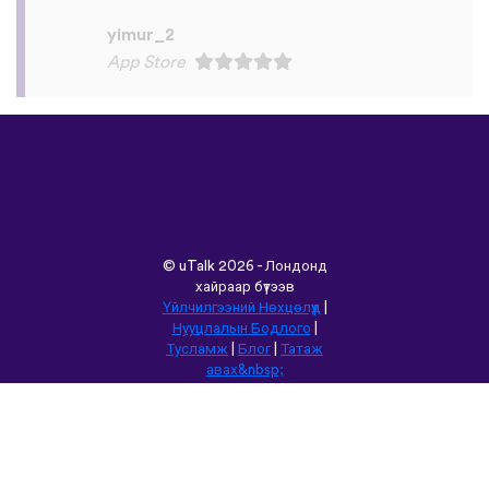
remember some pretty random
vocabulary words that I otherwise
would’ve forgotten. Phrases like “should I
boil the water?” seemed kind of weird to
remember but it’s actually been really
helpful for learning sentence structure and
memorizing multiple vocabulary words in
one go. Overall I love this app, and I’m
grateful that you don’t have to pay to
access all the courses like some apps.
However, I love this app so much that I
think I will be doing that just for the extra
features! Thanks
lexogenous
App Store