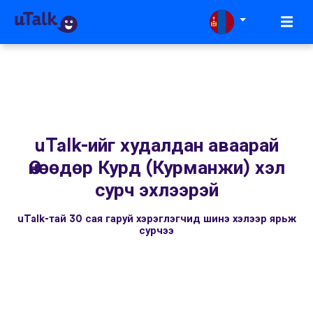
uTalk-ийг худалдан аваарай
Өнөөдөр Курд (Курманжи) хэл
сурч эхлээрэй
uTalk-тай 30 сая гаруй хэрэглэгчид шинэ хэлээр ярьж
сурчээ