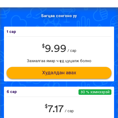
Багцаа сонгоно уу
1 сар
$
9.99
/ сар
Захиалгаа ямар ч үед цуцалж болно
Худалдан авах
6 сар
30 % хэмнээрэй
$
7.17
/ сар