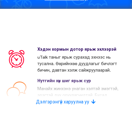
Хэдэн хормын дотор ярьж эхлээрэй
uTalk таныг ярьж сурахад эхнээс нь
тусална. Өөрийнхөө дуудлагыг бичлэгт
бичин, давтан хэлж сайжруулаарай.
Нутгийн хүн шиг ярьж сур
Манайх жинхэнэ унаган хэлтэй эмэгтэй,
эрэгтэй дуу оруулагчидтай. Бусад
Дэлгэрэнгүй харуулна уу
өрсөлдөгчид хиймэл дуу хоолой
хэрэглэдэг.