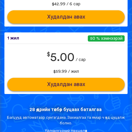
$42.99 / 6 сар
Худалдан авах
1 жил
50 % хэмнээрэй
$
5.00
/ сар
$59.99 / жил
Худалдан авах
28 өдрийн төлбөр буцаах баталгаа
Багцууд автоматаар сунгагдана. Захиалгаа та ямар ч үед цуцалж
болно.
Үйлчилгээний Нөхцөлүүд