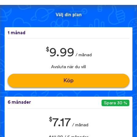
Välj din plan
1 månad
$
9.99
/ månad
Avsluta när du vill
Köp
6 månader
Spara 30 %
$
7.17
/ månad