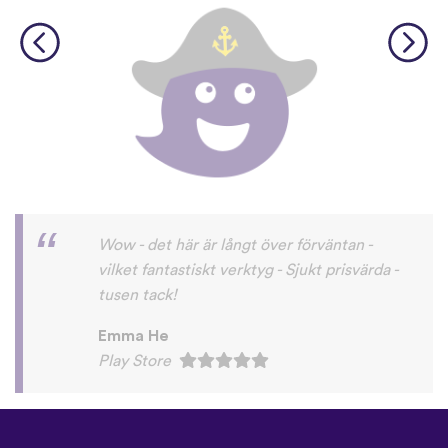
©
uTalk
2026 - Tillverkad i
London med kärlek
Användarvillkor
|
Integritetspolicy
|
Support
|
Blogg
|
Ladda ner