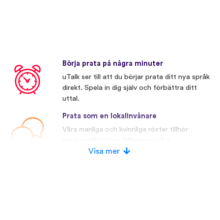
Börja prata på några minuter
uTalk ser till att du börjar prata ditt nya språk
direkt. Spela in dig själv och förbättra ditt
uttal.
Prata som en lokalinvånare
Våra manliga och kvinnliga röster tillhör
modersmålstalare. Många av våra
konkurrenter använder konstgjorda röster.
Visa mer