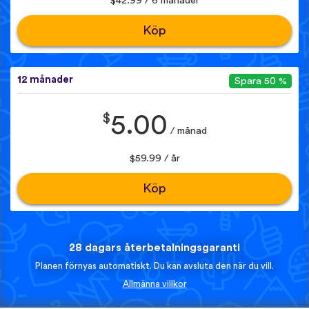
$42.99 / 6 månader
Köp
12 månader
Spara 50 %
$
5.00
/ månad
$59.99 / år
Köp
28 dagars återbetalningsgaranti
Planen förnyas automatiskt. Du kan avsluta den när du vill.
Allmänna villkor