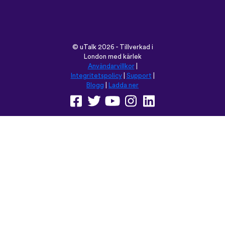
Använd denna sida på:
English
Français
Deutsch
(British)
Español
Italiano
Русский
Nederlands
Svenska
Norsk
Dansk
Suomi
Magyar
Ελληνικά
Türkçe
עברית
中文
日本語
Čeština
Slovenčina
Български
Polski
Română
فارسی
Bahasa
(ایران)
Indonesia
ไทย
Tiếng
한국어
Việt
Português
Українська
العربية
do Brasil
الرسمية
الحديثة
Монгол
Azərbaycan