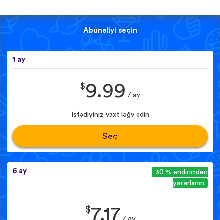
Abunəliyi seçin
1 ay
$
9.99
/ ay
İstədiyiniz vaxt ləğv edin
Seç
6 ay
30 % endirimdən
yararlanın
$
7.17
/ ay