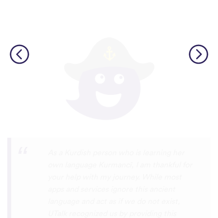
I love this app! I am learning Serbian,
which is a relatively rare language on
language apps but I’m blown away by how
many other incredibly rare languages are
on here. This is a wonderful resource, and
I feel like each language has a lot of care
given to it. I love that native speakers are
used instead of a stupid AI voice or
whatever. The biggest thing, though is the
speaking practice - this is one of the only
apps I’ve used that combines that with