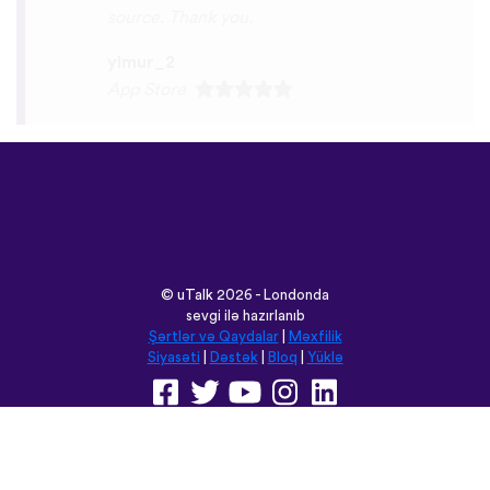
memory and has actually helped me
remember some pretty random
vocabulary words that I otherwise
would’ve forgotten. Phrases like “should I
boil the water?” seemed kind of weird to
remember but it’s actually been really
helpful for learning sentence structure and
memorizing multiple vocabulary words in
one go. Overall I love this app, and I’m
grateful that you don’t have to pay to
access all the courses like some apps.
However, I love this app so much that I
think I will be doing that just for the extra
features! Thanks
lexogenous
App Store