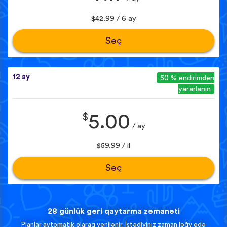
$42.99 / 6 ay
Seç
12 ay
50 % endirimdən
yararlanın
$
5.00
/ ay
$59.99 / il
Seç
28 günlük geri qaytarma zəmanəti
Planlar avtomatik olaraq yenilənir. İstədiyiniz zaman ləğv edə