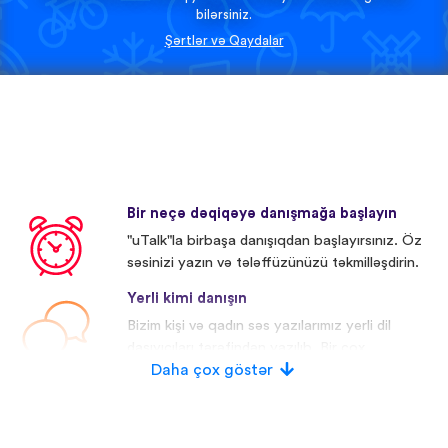
bilərsiniz.
Şərtlər və Qaydalar
Bir neçə dəqiqəyə danışmağa başlayın
"uTalk"la birbaşa danışıqdan başlayırsınız. Öz
səsinizi yazın və tələffüzünüzü təkmilləşdirin.
Yerli kimi danışın
Bizim kişi və qadın səs yazılarımız yerli dil
daşıyıcıları tərəfindən yazılıb. Bir çox
iştirakçıların səsi redaktə olunub.
Daha çox göstər