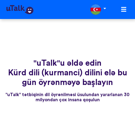
"uTalk"u əldə edin
Kürd dili (kurmanci) dilini elə bu
gün öyrənməyə başlayın
"uTalk" tətbiqinin dil öyrənilməsi üsulundan yararlanan 30
milyondan çox insana qoşulun