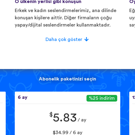
O ülkenin yerlisi gibi konuşun
Oy
Erkek ve kadın seslendirmelerimiz, ana dilinde
Eğ
konuşan kişilere aittir. Diğer firmaların çoğu
uy
yapay/dijital seslendirmeler kullanmaktadır.
sa
Daha çok göster
Abonelik paketinizi seçin
6 ay
1
%25 indirim
$
5.83
/ ay
$34.99 / 6 ay