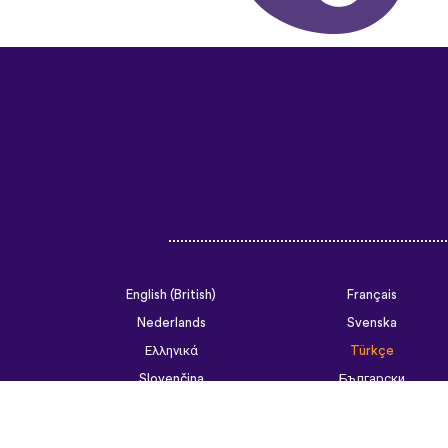
English (British)
Français
Nederlands
Svenska
Ελληνικά
Türkçe
Slovenčina
Български
ไทย
Tiếng Việt