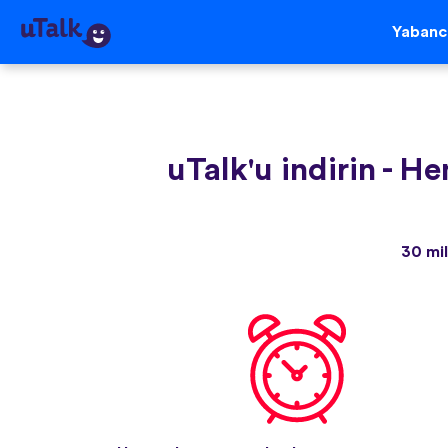
Yabancı
uTalk'u indirin
-
He
30 mil