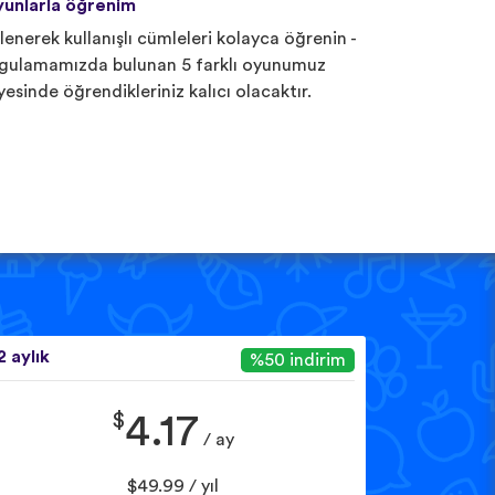
unlarla öğrenim
lenerek kullanışlı cümleleri kolayca öğrenin -
gulamamızda bulunan 5 farklı oyunumuz
yesinde öğrendikleriniz kalıcı olacaktır.
2 aylık
%50 indirim
$
4.17
/ ay
$49.99 / yıl