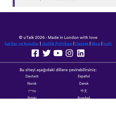
©
uTalk
2026 - Made in London with love
Şartlar ve Koşullar
|
Gizlilik Politikası
|
Destek
|
Blog
|
İndir
Bu siteyi aşağıdaki dillere çevirebilirsiniz:
Deutsch
Español
Norsk
Dansk
עברית
中文
Polski
Română
한국어
Português do Brasil
Монгол
Azərbaycan dili