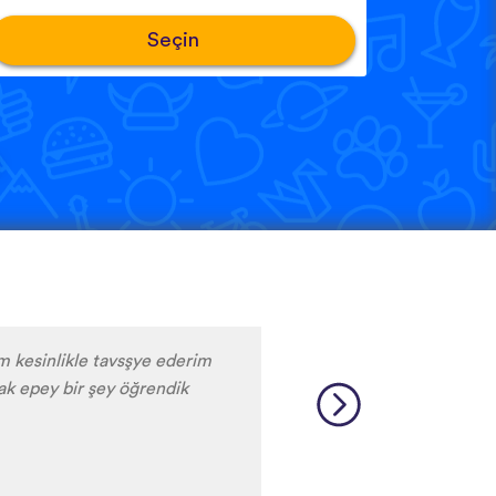
Seçin
iye ederim