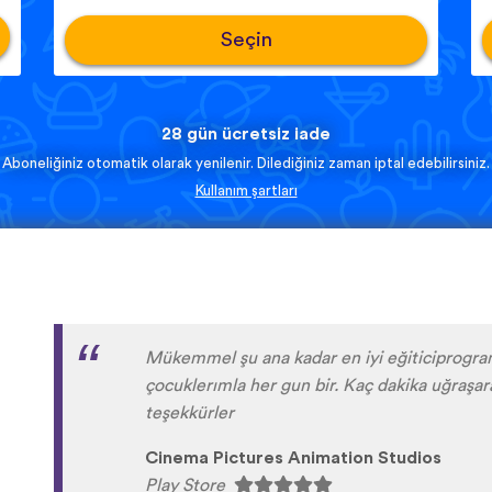
Seçin
28 gün ücretsiz iade
Aboneliğiniz otomatik olarak yenilenir. Dilediğiniz zaman iptal edebilirsiniz.
Kullanım şartları
uygulama gerçekten çok güzel herkese tavs
Gökçe Demir
Play Store