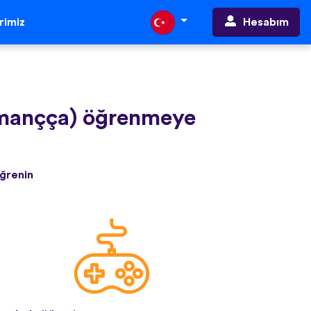
Hesabım
erimiz
mançça) öğrenmeye
öğrenin