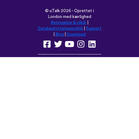
©
uTalk
2026 - Oprettet i
London med kærlighed
Betingelser & vilkår
|
Databeskyttelsespolitik
|
Support
|
Blog
|
Download
Browse dette sted på:
English
Français
Deutsch
(British)
Español
Italiano
Русский
Nederlands
Svenska
Norsk
Dansk
Suomi
Magyar
Ελληνικά
Türkçe
עברית
中文
日本語
Čeština
Slovenčina
Български
Polski
Română
فارسی
Bahasa
(ایران)
Indonesia
ไทย
Tiếng
한국어