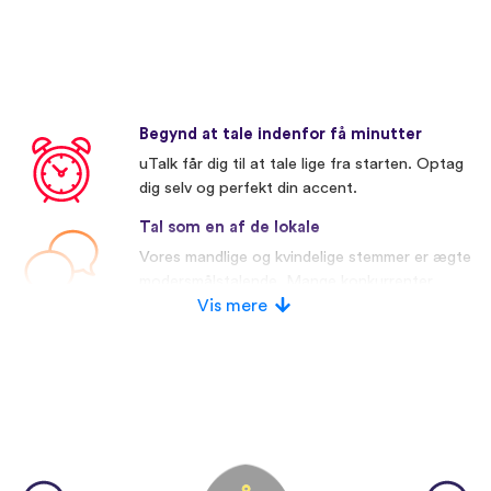
Begynd at tale indenfor få minutter
uTalk får dig til at tale lige fra starten. Optag
dig selv og perfekt din accent.
Tal som en af de lokale
Vores mandlige og kvindelige stemmer er ægte
modersmålstalende. Mange konkurrenter
bruger kunstige stemmer.
Vis mere