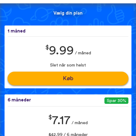
Vælg din plan
1 måned
$
9.99
/ måned
Slet når som helst
Køb
6 måneder
Spar 30%
$
7.17
/ måned
$42.99 / 6 måneder