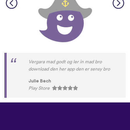
Vergara mad godt og ler in mad bro
download den her app den er sensy bro
Julie Bech
Play Store