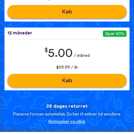
Køb
12 måneder
Spar 50%
$
5.00
/ måned
$59.99 / år
Køb
28 dages returret
Planerne fornyes automatisk. Du kan til enhver tid annullere.
Betingelser og vilkår