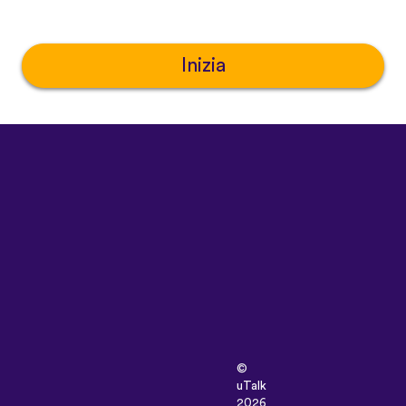
Inizia
©
uTalk
2026