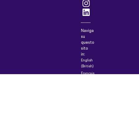
Naviga
su
questo
sito
in:
English
(British)
Français
Deutsch
Español
Italiano
Русский
Nederlands
Svenska
Norsk
Dansk
Suomi