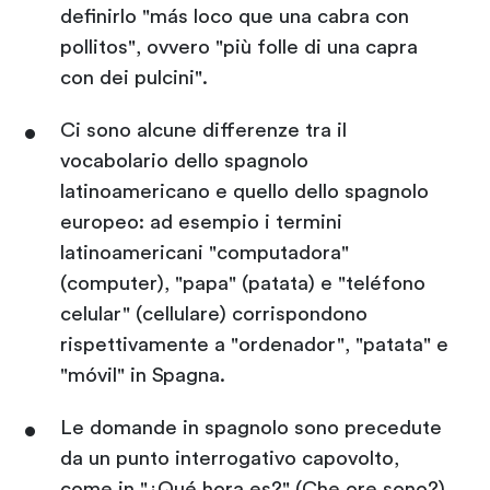
definirlo "más loco que una cabra con
pollitos", ovvero "più folle di una capra
con dei pulcini".
Ci sono alcune differenze tra il
vocabolario dello spagnolo
latinoamericano e quello dello spagnolo
europeo: ad esempio i termini
latinoamericani "computadora"
(computer), "papa" (patata) e "teléfono
celular" (cellulare) corrispondono
rispettivamente a "ordenador", "patata" e
"móvil" in Spagna.
Le domande in spagnolo sono precedute
da un punto interrogativo capovolto,
come in "¿Qué hora es?" (Che ore sono?).