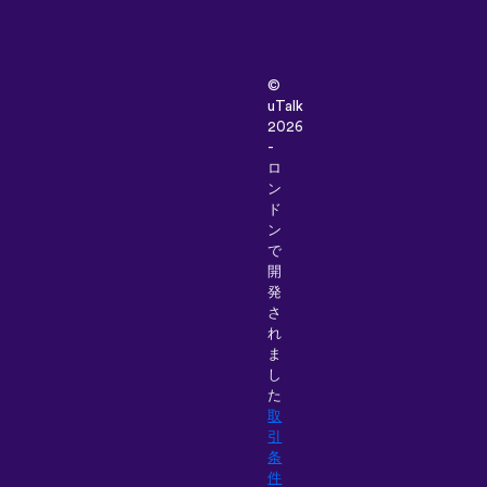
©
uTalk
2026
-
ロ
ン
ド
ン
で
開
発
さ
れ
ま
し
た
取
引
条
件