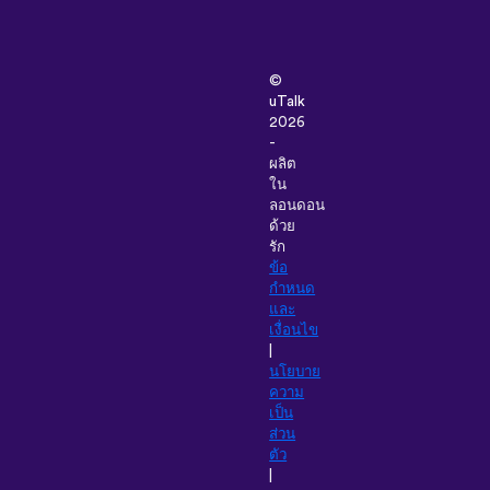
©
uTalk
2026
-
ผลิต
ใน
ลอนดอน
ด้วย
รัก
ข้อ
กำหนด
และ
เงื่อนไข
|
นโยบาย
ความ
เป็น
ส่วน
ตัว
|