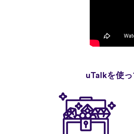
uTalkを