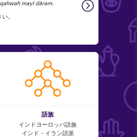
qahwah mayl dāram.
さい。
語族
インドヨーロッパ語族
インド・イラン語派