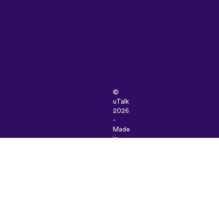
©
uTalk
2026
-
Made
in
London
with
love
이
용
약
관
|