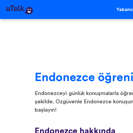
Yabancı
Endonezce öğren
Endonezceyi günlük konuşmalarla öğreni
şekilde. Özgüvenle Endonezce konuşun
başlayın!
Endonezce hakkında