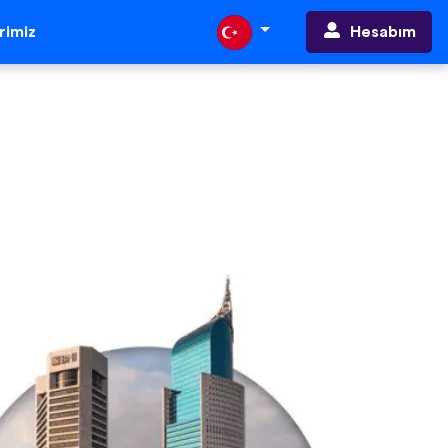
Hesabım
erimiz