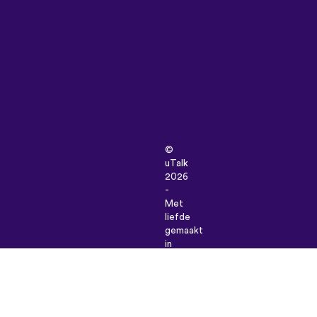
©
uTalk
2026
-
Met
liefde
gemaakt
in
Londen
Algemene
Voorwaarden
|
Privacybeleid