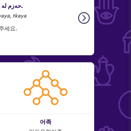
حه‌زم له‌ ك
aya, tkaya.
 주세요.
어족