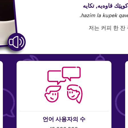
.وپێك قاوه‌یه‌, تكایه‌
hazim la kupek qaw
저는 커피 한 잔
언어 사용자의 수