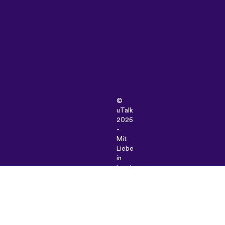
©
uTalk
2026
-
Mit
Liebe
in
London
hergestellt
Unsere
Allgemeinen Geschäftsbedingunge
|
Datenschutz-
Bestimmungen