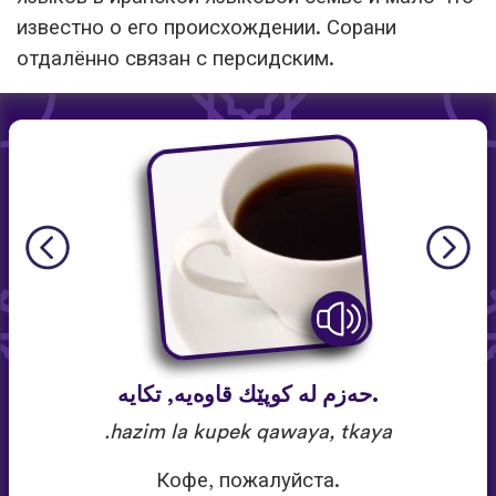
известно о его происхождении. Сорани
отдалённо связан с персидским.
.حه‌زم له‌ كوپێك قاوه‌یه‌, تكایه‌
hazim la kupek qawaya, tkaya.
Кофе, пожалуйста.