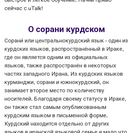
быстрое и легкое обучение. Начни прямо
сейчас с uTalk!
О сорани курдском
Сорани́ или центральнокурдский язык - один из
курдских языков, распространённый в Ираке,
где он является одним из официальных
языков, также распространён в некоторых
частях западного Ирана. Из курдских языков
курманджи, сорани и южнокурдский, он
занимает второе место по количеству
носителей. Благодаря своему статусу в Ираке,
он также стал самым опубликованным
курдским языком в письменной форме.
Курдский находится отдельно от других
языков в иранской языковой семье и мало что